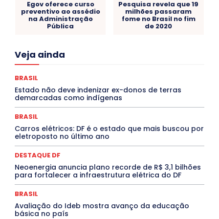
Egov oferece curso
Pesquisa revela que 19
preventivo ao assédio
milhões passaram
na Administração
fome no Brasil no fim
Pública
de 2020
Acre
Alagoas
Amazonas
Bahia
BRASIL
Veja ainda
Ceará
Chikungunya
CLDF
COLUNAS
COMPORTAMENTO
CONCURSOS PÚBLICOS
Congressuanas & Esplanadumas
CONTRATO TEMPORÁRIO
BRASIL
Covid-19
Crônica Política
Crônicas
CULTURA
Estado não deve indenizar ex-donos de terras
Cultura e Tal
DANÇA
Dengue
Denuncia
demarcadas como indígenas
DESTAQUE BRASIL
DESTAQUE DF
DESTAQUE SAÚDE
DESTAQUES
Destaques Enfermagem Unida
BRASIL
DESTAQUES OUTROS
DISTRITO FEDERAL
EDUCAÇÃO
Carros elétricos: DF é o estado que mais buscou por
ELEIÇÕES
EMPREGO E OPORTUNIDADES
ENTORNO
eletroposto no último ano
Especial
Espírito Santo
ESPORTE
ESTÁGIO
EVENTOS
EXPOSIÇÃO
Featured
Febre Amarela
DESTAQUE DF
Febre Oropouche
FILMES
Goiás
INTELIGÊNCIA ARTIFICIAL
INTERNACIONAL
Neoenergia anuncia plano recorde de R$ 3,1 bilhões
Jogos Online
JUDICIÁRIO
LITERATURA
Maranhão
para fortalecer a infraestrutura elétrica do DF
Marburg
Mato Grosso
Mato Grosso do Sul
MEIO AMBIENTE
Minas Gerais
MOBILIDADE
MPOX
BRASIL
MÚSICA
O Plantonista
Opinião
Oropouche
Pará
Avaliação do Ideb mostra avanço da educação
Paraíba
Paraná
Pernambuco
Piauí
POLÍTICA
básica no país
PROCESSO SELETIVO
PUBLIEDITORIAL