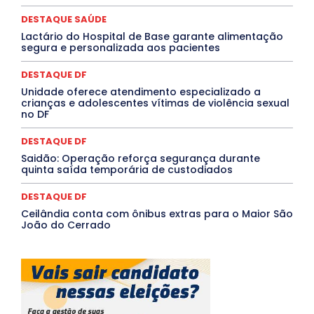
QUALIFICAÇÃO PROFISSIONAL
RESIDÊNCIA
DESTAQUE SAÚDE
Rio de Janeiro
Rio Grande do Sul
Roraima
Santa Catarina
São Paulo
SARAMPO
SAÚDE
Lactário do Hospital de Base garante alimentação
segura e personalizada aos pacientes
Saúde Agora
SEGURANÇA
Soltando o Verbo
TÁ FROID?
TEATRO
TECNOLOGIA
TIC TAC
Tocantins
Utilidade Pública
ZikaVirus
DESTAQUE DF
Unidade oferece atendimento especializado a
Mais
crianças e adolescentes vítimas de violência sexual
no DF
DESTAQUE DF
Saidão: Operação reforça segurança durante
quinta saída temporária de custodiados
DESTAQUE DF
Ceilândia conta com ônibus extras para o Maior São
João do Cerrado