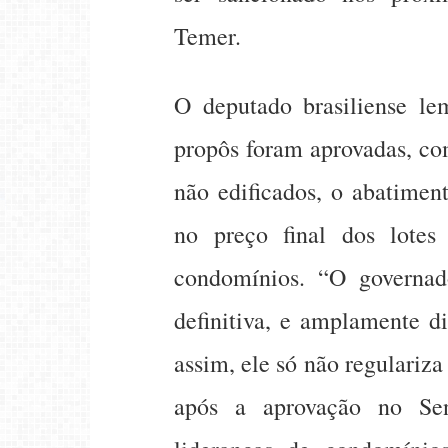
Temer.
O deputado brasiliense l
propôs foram aprovadas, co
não edificados, o abatimen
no preço final dos lote
condomínios. “O governa
definitiva, e amplamente d
assim, ele só não regulariza
após a aprovação no Se