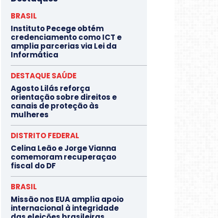
BRASIL
Instituto Pecege obtém
credenciamento como ICT e
amplia parcerias via Lei da
Informática
DESTAQUE SAÚDE
Agosto Lilás reforça
orientação sobre direitos e
canais de proteção às
mulheres
DISTRITO FEDERAL
Celina Leão e Jorge Vianna
comemoram recuperaçao
fiscal do DF
BRASIL
Missão nos EUA amplia apoio
internacional à integridade
das eleições brasileiras