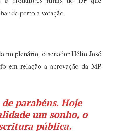
s e produtores rurais do DF que
ar de perto a votação.
a no plenário, o senador Hélio José
afo em relação a aprovação da MP
á de parabéns. Hoje
alidade um sonho, o
critura pública.