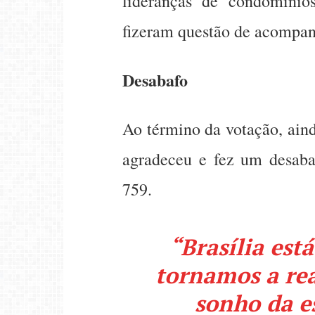
lideranças de condomínio
fizeram questão de acompanh
Desabafo
Ao término da votação, aind
agradeceu e fez um desab
759.
“Brasília est
tornamos a re
sonho da es