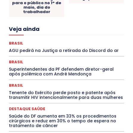
para o público no 1° de
maio, dia do
trabalhador
Acre
Alagoas
Amazonas
Bahia
BRASIL
Veja ainda
Ceará
Chikungunya
CLDF
COLUNAS
COMPORTAMENTO
CONCURSOS PÚBLICOS
Congressuanas & Esplanadumas
CONTRATO TEMPORÁRIO
BRASIL
Covid-19
Crônica Política
Crônicas
CULTURA
AGU pedirá na Justiça a retirada do Discord do ar
Cultura e Tal
DANÇA
Dengue
Denuncia
DESTAQUE BRASIL
DESTAQUE DF
DESTAQUE SAÚDE
BRASIL
DESTAQUES
Destaques Enfermagem Unida
Superintendentes da PF defendem diretor-geral
DESTAQUES OUTROS
DISTRITO FEDERAL
EDUCAÇÃO
após polêmica com André Mendonça
ELEIÇÕES
EMPREGO E OPORTUNIDADES
ENTORNO
Especial
Espírito Santo
ESPORTE
ESTÁGIO
EVENTOS
EXPOSIÇÃO
Featured
Febre Amarela
BRASIL
Febre Oropouche
FILMES
Goiás
Tenente do Exército perde posto e patente após
INTELIGÊNCIA ARTIFICIAL
INTERNACIONAL
transmitir HIV intencionalmente para duas mulheres
Jogos Online
JUDICIÁRIO
LITERATURA
Maranhão
Marburg
Mato Grosso
Mato Grosso do Sul
DESTAQUE SAÚDE
MEIO AMBIENTE
Minas Gerais
MOBILIDADE
MPOX
Saúde do DF aumenta em 33% os procedimentos
MÚSICA
O Plantonista
Opinião
Oropouche
Pará
cirúrgicos e reduz em 30% o tempo de espera no
Paraíba
Paraná
Pernambuco
Piauí
POLÍTICA
tratamento de câncer
PROCESSO SELETIVO
PUBLIEDITORIAL