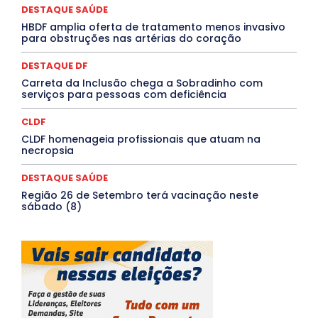
QUALIFICAÇÃO PROFISSIONAL
RESIDÊNCIA
DESTAQUE SAÚDE
Rio de Janeiro
Rio Grande do Sul
Roraima
Santa Catarina
São Paulo
SARAMPO
SAÚDE
HBDF amplia oferta de tratamento menos invasivo
para obstruções nas artérias do coração
Saúde Agora
SEGURANÇA
Soltando o Verbo
TÁ FROID?
TEATRO
TECNOLOGIA
TIC TAC
Tocantins
Utilidade Pública
ZikaVirus
DESTAQUE DF
Carreta da Inclusão chega a Sobradinho com
Mais
serviços para pessoas com deficiência
CLDF
CLDF homenageia profissionais que atuam na
necropsia
DESTAQUE SAÚDE
Região 26 de Setembro terá vacinação neste
sábado (8)