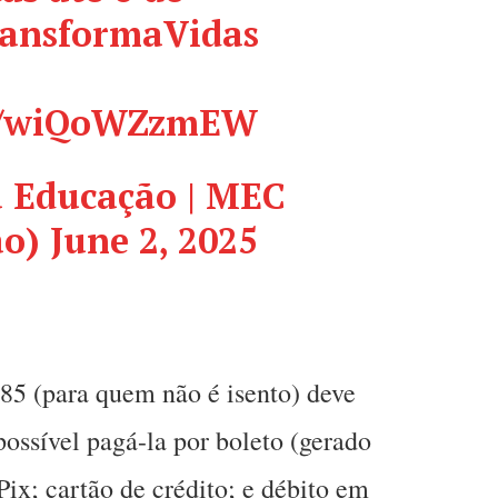
ansformaVidas
om/wiQoWZzmEW
a Educação | MEC
ao)
June 2, 2025
 85 (para quem não é isento) deve
possível pagá-la por boleto (gerado
Pix; cartão de crédito; e débito em