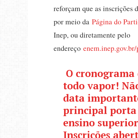
reforçam que as inscrições 
por meio da
Página do Part
Inep, ou diretamente pelo
endereço
enem.inep.gov.br/
️ O cronograma
todo vapor! N
data important
principal porta
ensino superior
Inscrições abert