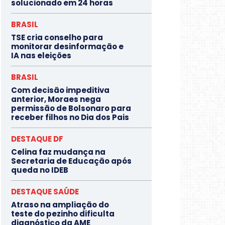
solucionado em 24 horas
BRASIL
TSE cria conselho para
monitorar desinformação e
IA nas eleições
BRASIL
Com decisão impeditiva
anterior, Moraes nega
permissão de Bolsonaro para
receber filhos no Dia dos Pais
DESTAQUE DF
Celina faz mudança na
Secretaria de Educação após
queda no IDEB
DESTAQUE SAÚDE
Atraso na ampliação do
teste do pezinho dificulta
diagnóstico da AME