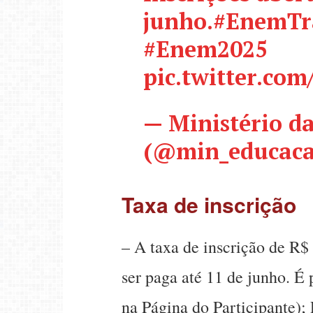
junho.
#EnemTr
#Enem2025
pic.twitter.c
— Ministério d
(@min_educac
Taxa de inscrição
– A taxa de inscrição de R$
ser paga até 11 de junho. É 
na Página do Participante); 