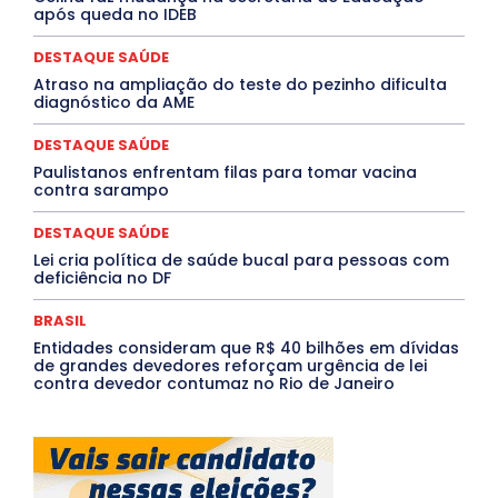
QUALIFICAÇÃO PROFISSIONAL
RESIDÊNCIA
após queda no IDEB
Rio de Janeiro
Rio Grande do Sul
Roraima
Santa Catarina
São Paulo
SARAMPO
SAÚDE
DESTAQUE SAÚDE
Saúde Agora
SEGURANÇA
Soltando o Verbo
Atraso na ampliação do teste do pezinho dificulta
TÁ FROID?
TEATRO
TECNOLOGIA
TIC TAC
diagnóstico da AME
Tocantins
Utilidade Pública
ZikaVirus
DESTAQUE SAÚDE
Mais
Paulistanos enfrentam filas para tomar vacina
contra sarampo
DESTAQUE SAÚDE
Lei cria política de saúde bucal para pessoas com
deficiência no DF
BRASIL
Entidades consideram que R$ 40 bilhões em dívidas
de grandes devedores reforçam urgência de lei
contra devedor contumaz no Rio de Janeiro