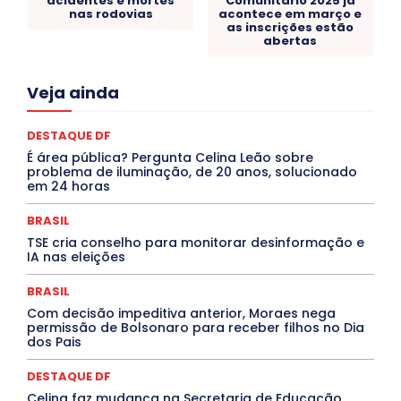
acidentes e mortes
Comunitário 2025 já
nas rodovias
acontece em março e
as inscrições estão
abertas
Acre
Alagoas
Amazonas
Bahia
BRASIL
Veja ainda
Ceará
Chikungunya
CLDF
COLUNAS
COMPORTAMENTO
CONCURSOS PÚBLICOS
Congressuanas & Esplanadumas
CONTRATO TEMPORÁRIO
DESTAQUE DF
Covid-19
Crônica Política
Crônicas
CULTURA
É área pública? Pergunta Celina Leão sobre
Cultura e Tal
DANÇA
Dengue
Denuncia
problema de iluminação, de 20 anos, solucionado
DESTAQUE BRASIL
DESTAQUE DF
DESTAQUE SAÚDE
em 24 horas
DESTAQUES
Destaques Enfermagem Unida
DESTAQUES OUTROS
DISTRITO FEDERAL
EDUCAÇÃO
BRASIL
ELEIÇÕES
EMPREGO E OPORTUNIDADES
ENTORNO
TSE cria conselho para monitorar desinformação e
Especial
Espírito Santo
ESPORTE
ESTÁGIO
IA nas eleições
EVENTOS
EXPOSIÇÃO
Featured
Febre Amarela
Febre Oropouche
FILMES
Goiás
BRASIL
INTELIGÊNCIA ARTIFICIAL
INTERNACIONAL
Jogos Online
JUDICIÁRIO
LITERATURA
Maranhão
Com decisão impeditiva anterior, Moraes nega
Marburg
Mato Grosso
Mato Grosso do Sul
permissão de Bolsonaro para receber filhos no Dia
dos Pais
MEIO AMBIENTE
Minas Gerais
MOBILIDADE
MPOX
MÚSICA
O Plantonista
Opinião
Oropouche
Pará
Paraíba
Paraná
Pernambuco
Piauí
POLÍTICA
DESTAQUE DF
PROCESSO SELETIVO
PUBLIEDITORIAL
Celina faz mudança na Secretaria de Educação