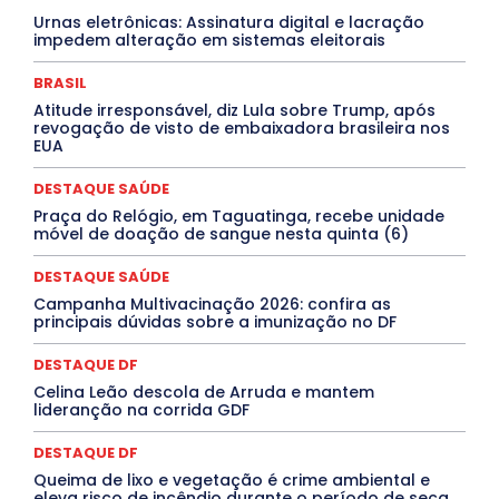
Covid-19
Crônica Política
Crônicas
CULTURA
Urnas eletrônicas: Assinatura digital e lacração
Cultura e Tal
DANÇA
Dengue
Denuncia
impedem alteração em sistemas eleitorais
DESTAQUE BRASIL
DESTAQUE DF
DESTAQUE SAÚDE
DESTAQUES
Destaques Enfermagem Unida
BRASIL
DESTAQUES OUTROS
DISTRITO FEDERAL
EDUCAÇÃO
Atitude irresponsável, diz Lula sobre Trump, após
ELEIÇÕES
EMPREGO E OPORTUNIDADES
ENTORNO
revogação de visto de embaixadora brasileira nos
Especial
Espírito Santo
ESPORTE
ESTÁGIO
EUA
EVENTOS
EXPOSIÇÃO
Featured
Febre Amarela
Febre Oropouche
FILMES
Goiás
DESTAQUE SAÚDE
INTELIGÊNCIA ARTIFICIAL
INTERNACIONAL
Jogos Online
JUDICIÁRIO
LITERATURA
Maranhão
Praça do Relógio, em Taguatinga, recebe unidade
Marburg
Mato Grosso
Mato Grosso do Sul
móvel de doação de sangue nesta quinta (6)
MEIO AMBIENTE
Minas Gerais
MOBILIDADE
MPOX
MÚSICA
O Plantonista
Opinião
Oropouche
Pará
DESTAQUE SAÚDE
Paraíba
Paraná
Pernambuco
Piauí
POLÍTICA
Campanha Multivacinação 2026: confira as
PROCESSO SELETIVO
PUBLIEDITORIAL
principais dúvidas sobre a imunização no DF
QUALIFICAÇÃO PROFISSIONAL
RESIDÊNCIA
Rio de Janeiro
Rio Grande do Sul
Roraima
DESTAQUE DF
Santa Catarina
São Paulo
SARAMPO
SAÚDE
Celina Leão descola de Arruda e mantem
Saúde Agora
SEGURANÇA
Soltando o Verbo
lideranção na corrida GDF
TÁ FROID?
TEATRO
TECNOLOGIA
TIC TAC
Tocantins
Utilidade Pública
ZikaVirus
DESTAQUE DF
Mais
Queima de lixo e vegetação é crime ambiental e
eleva risco de incêndio durante o período de seca