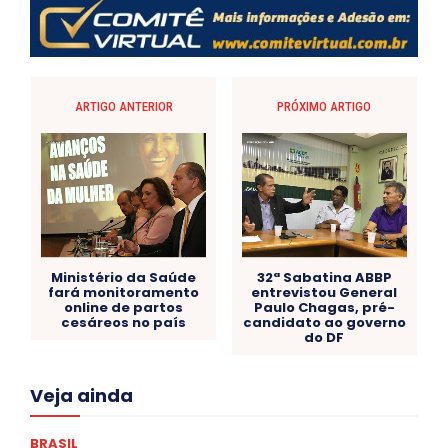
ARTIGO ANTERIOR
PRÓXIMO ARTIGO
Ministério da Saúde
32ª Sabatina ABBP
fará monitoramento
entrevistou General
online de partos
Paulo Chagas, pré-
cesáreos no país
candidato ao governo
do DF
Acre
Alagoas
Amazonas
Bahia
BRASIL
Veja ainda
Ceará
Chikungunya
CLDF
COLUNAS
COMPORTAMENTO
CONCURSOS PÚBLICOS
Congressuanas & Esplanadumas
CONTRATO TEMPORÁRIO
BRASIL