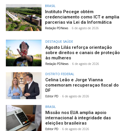
BRASIL
Instituto Pecege obtém
credenciamento como ICT e amplia
parcerias via Lei da Informática
Redação PDNews
-
6 de agosto de 2026
DESTAQUE SAÚDE
Agosto Lilás reforça orientação
sobre direitos e canais de proteção
às mulheres
Redação PDNews
-
6 de agosto de 2026
DISTRITO FEDERAL
Celina Leão e Jorge Vianna
comemoram recuperaçao fiscal do
DF
Editor PD
-
6 de agosto de 2026
BRASIL
Missão nos EUA amplia apoio
internacional à integridade das
eleições brasileiras
Editor PD
-
6 de agosto de 2026