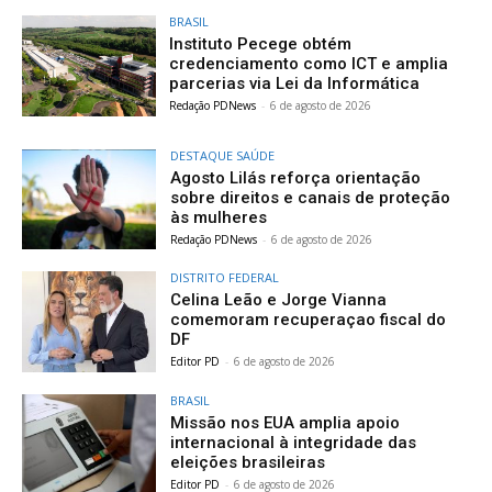
BRASIL
Instituto Pecege obtém
credenciamento como ICT e amplia
parcerias via Lei da Informática
Redação PDNews
-
6 de agosto de 2026
DESTAQUE SAÚDE
Agosto Lilás reforça orientação
sobre direitos e canais de proteção
às mulheres
Redação PDNews
-
6 de agosto de 2026
DISTRITO FEDERAL
Celina Leão e Jorge Vianna
comemoram recuperaçao fiscal do
DF
Editor PD
-
6 de agosto de 2026
BRASIL
Missão nos EUA amplia apoio
internacional à integridade das
eleições brasileiras
Editor PD
-
6 de agosto de 2026