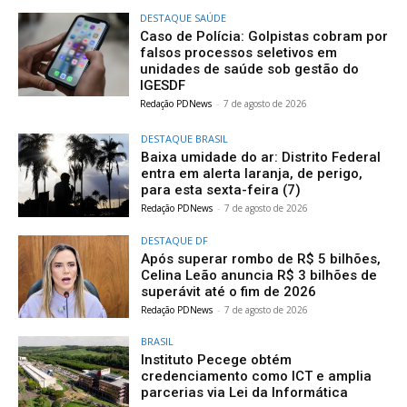
DESTAQUE SAÚDE
Caso de Polícia: Golpistas cobram por
falsos processos seletivos em
unidades de saúde sob gestão do
IGESDF
Redação PDNews
-
7 de agosto de 2026
DESTAQUE BRASIL
Baixa umidade do ar: Distrito Federal
entra em alerta laranja, de perigo,
para esta sexta-feira (7)
Redação PDNews
-
7 de agosto de 2026
DESTAQUE DF
Após superar rombo de R$ 5 bilhões,
Celina Leão anuncia R$ 3 bilhões de
superávit até o fim de 2026
Redação PDNews
-
7 de agosto de 2026
BRASIL
Instituto Pecege obtém
credenciamento como ICT e amplia
parcerias via Lei da Informática