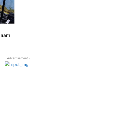
minam
- Advertisement -