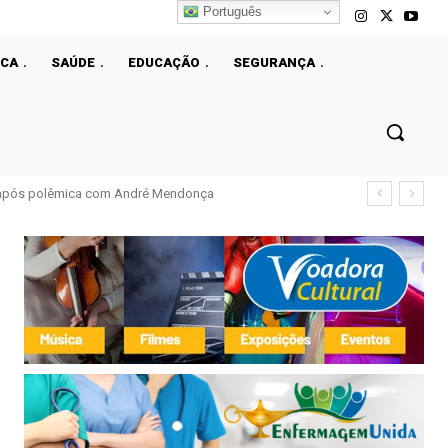
Português
ICA
SAÚDE
EDUCAÇÃO
SEGURANÇA
l após polêmica com André Mendonça