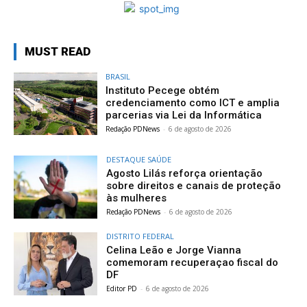
MUST READ
BRASIL
Instituto Pecege obtém
credenciamento como ICT e amplia
parcerias via Lei da Informática
Redação PDNews
-
6 de agosto de 2026
DESTAQUE SAÚDE
Agosto Lilás reforça orientação
sobre direitos e canais de proteção
às mulheres
Redação PDNews
-
6 de agosto de 2026
DISTRITO FEDERAL
Celina Leão e Jorge Vianna
comemoram recuperaçao fiscal do
DF
Editor PD
-
6 de agosto de 2026