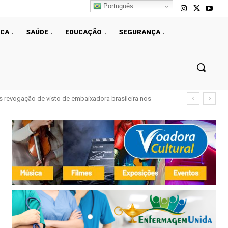
Português
ICA
SAÚDE
EDUCAÇÃO
SEGURANÇA
ós revogação de visto de embaixadora brasileira nos
dade móvel de doação de sangue nesta quinta (6)