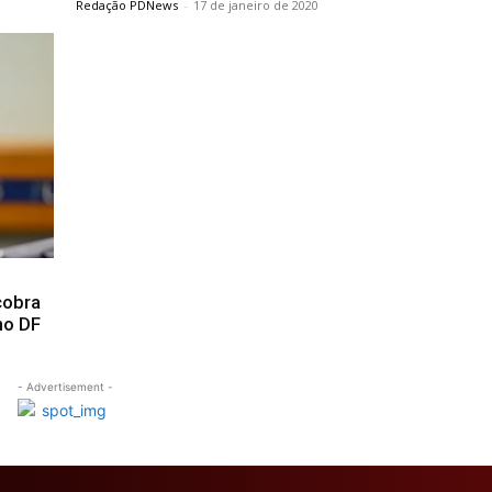
Redação PDNews
-
17 de janeiro de 2020
cobra
no DF
- Advertisement -