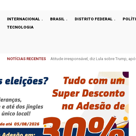
INTERNACIONAL
BRASIL
DISTRITO FEDERAL
POLÍT
TECNOLOGIA
NOTÍCIAS RECENTES
Atitude irresponsável, diz Lula sobre Trump, ap
Praça do Relógio, em Taguatinga, recebe uni
EUA