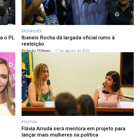
DESTAQUES
ha o PL
Ibaneis Rocha dá largada oficial rumo à
reeleição
Redação PDNews
-
17 de agosto de 2022
POLÍTICA
Flávia Arruda será mentora em projeto para
lançar mais mulheres na política