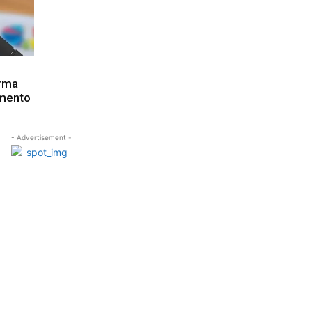
orma
amento
- Advertisement -