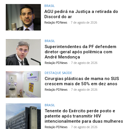
BRASIL
AGU pedirá na Justiça a retirada do
Discord do ar
Redação PDNews
-
7 de agosto de 2026
BRASIL
Superintendentes da PF defendem
diretor-geral após polêmica com
André Mendonça
Redação PDNews
-
7 de agosto de 2026
DESTAQUE SAÚDE
Cirurgias plásticas de mama no SUS
crescem mais de 50% em dez anos
Redação PDNews
-
7 de agosto de 2026
BRASIL
Tenente do Exército perde posto e
patente após transmitir HIV
intencionalmente para duas mulheres
Redação PDNews
-
7 de agosto de 2026