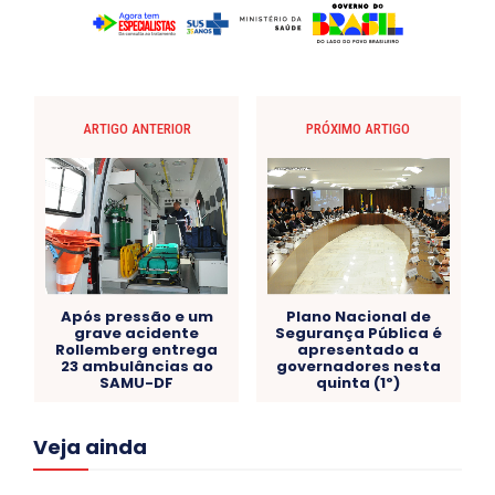
ARTIGO ANTERIOR
PRÓXIMO ARTIGO
Após pressão e um
Plano Nacional de
grave acidente
Segurança Pública é
Rollemberg entrega
apresentado a
23 ambulâncias ao
governadores nesta
SAMU-DF
quinta (1º)
Acre
Alagoas
Amazonas
Bahia
BRASIL
Veja ainda
Ceará
Chikungunya
CLDF
COLUNAS
COMPORTAMENTO
CONCURSOS PÚBLICOS