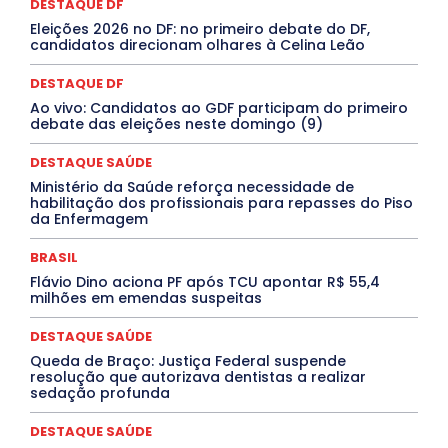
Congressuanas & Esplanadumas
CONTRATO TEMPORÁRIO
DESTAQUE DF
Covid-19
Crônica Política
Crônicas
CULTURA
Eleições 2026 no DF: no primeiro debate do DF,
Cultura e Tal
DANÇA
Dengue
Denuncia
candidatos direcionam olhares à Celina Leão
DESTAQUE BRASIL
DESTAQUE DF
DESTAQUE SAÚDE
DESTAQUES
Destaques Enfermagem Unida
DESTAQUE DF
DESTAQUES OUTROS
DISTRITO FEDERAL
EDUCAÇÃO
Ao vivo: Candidatos ao GDF participam do primeiro
ELEIÇÕES
EMPREGO E OPORTUNIDADES
ENTORNO
debate das eleições neste domingo (9)
Especial
Espírito Santo
ESPORTE
ESTÁGIO
EVENTOS
EXPOSIÇÃO
Featured
Febre Amarela
DESTAQUE SAÚDE
Febre Oropouche
FILMES
Goiás
INTELIGÊNCIA ARTIFICIAL
INTERNACIONAL
Ministério da Saúde reforça necessidade de
Jogos Online
JUDICIÁRIO
LITERATURA
Maranhão
habilitação dos profissionais para repasses do Piso
Marburg
Mato Grosso
Mato Grosso do Sul
da Enfermagem
MEIO AMBIENTE
Minas Gerais
MOBILIDADE
MPOX
MÚSICA
O Plantonista
Opinião
Oropouche
Pará
BRASIL
Paraíba
Paraná
Pernambuco
Piauí
POLÍTICA
Flávio Dino aciona PF após TCU apontar R$ 55,4
PROCESSO SELETIVO
PUBLIEDITORIAL
milhões em emendas suspeitas
QUALIFICAÇÃO PROFISSIONAL
RESIDÊNCIA
Rio de Janeiro
Rio Grande do Sul
Roraima
DESTAQUE SAÚDE
Santa Catarina
São Paulo
SARAMPO
SAÚDE
Queda de Braço: Justiça Federal suspende
Saúde Agora
SEGURANÇA
Soltando o Verbo
resolução que autorizava dentistas a realizar
TÁ FROID?
TEATRO
TECNOLOGIA
TIC TAC
sedação profunda
Tocantins
Utilidade Pública
ZikaVirus
DESTAQUE SAÚDE
Mais