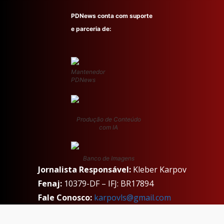
PDNews conta com suporte
e parceria de:
Mantenedor
PDNews
Produção de Conteúdo
com IA
Banco de Imagens
Jornalista Responsável:
Kleber Karpov
Fenaj:
10379-DF – IFJ: BR17894
Fale Conosco:
karpovls@gmail.com