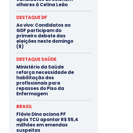
olhares à Celina Leão
DESTAQUE DF
Ao vivo: Candidatos ao
GDF participam do
primeiro debate das
eleições neste domingo
(9)
DESTAQUE SAÚDE
Ministério da Saúde
reforça necessidade de
habilitação dos
profissionais para
repasses do Piso da
Enfermagem
BRASIL
Flávio Dino aciona PF
após TCU apontar R$ 55,4
milhões em emendas
suspeitas