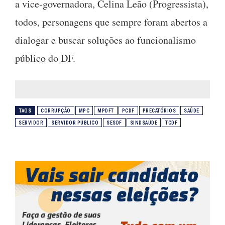
a vice-governadora, Celina Leão (Progressista),
todos, personagens que sempre foram abertos a
dialogar e buscar soluções ao funcionalismo
público do DF.
TAGS
CORRUPÇÃO
MPC
MPDFT
PCDF
PRECATÓRIOS
SAÚDE
SERVIDOR
SERVIDOR PÚBLICO
SESDF
SINDSAÚDE
TCDF