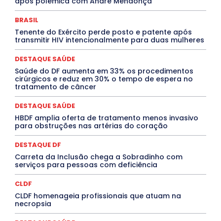
após polêmica com André Mendonça
ELEIÇÕES
EMPREGO E OPORTUNIDADES
ENTORNO
Especial
Espírito Santo
ESPORTE
ESTÁGIO
EVENTOS
EXPOSIÇÃO
Featured
Febre Amarela
BRASIL
Febre Oropouche
FILMES
Goiás
Tenente do Exército perde posto e patente após
INTELIGÊNCIA ARTIFICIAL
INTERNACIONAL
transmitir HIV intencionalmente para duas mulheres
Jogos Online
JUDICIÁRIO
LITERATURA
Maranhão
Marburg
Mato Grosso
Mato Grosso do Sul
DESTAQUE SAÚDE
MEIO AMBIENTE
Minas Gerais
MOBILIDADE
MPOX
Saúde do DF aumenta em 33% os procedimentos
MÚSICA
O Plantonista
Opinião
Oropouche
Pará
cirúrgicos e reduz em 30% o tempo de espera no
Paraíba
Paraná
Pernambuco
Piauí
POLÍTICA
tratamento de câncer
PROCESSO SELETIVO
PUBLIEDITORIAL
QUALIFICAÇÃO PROFISSIONAL
RESIDÊNCIA
DESTAQUE SAÚDE
Rio de Janeiro
Rio Grande do Sul
Roraima
Santa Catarina
São Paulo
SARAMPO
SAÚDE
HBDF amplia oferta de tratamento menos invasivo
para obstruções nas artérias do coração
Saúde Agora
SEGURANÇA
Soltando o Verbo
TÁ FROID?
TEATRO
TECNOLOGIA
TIC TAC
Tocantins
Utilidade Pública
ZikaVirus
DESTAQUE DF
Carreta da Inclusão chega a Sobradinho com
Mais
serviços para pessoas com deficiência
CLDF
CLDF homenageia profissionais que atuam na
necropsia