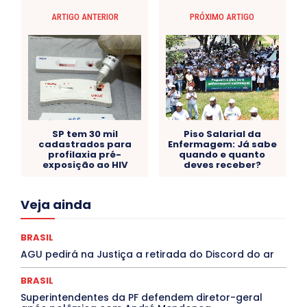
ARTIGO ANTERIOR
PRÓXIMO ARTIGO
SP tem 30 mil
Piso Salarial da
cadastrados para
Enfermagem: Já sabe
profilaxia pré-
quando e quanto
exposição ao HIV
deves receber?
Acre
Alagoas
Amazonas
Bahia
BRASIL
Veja ainda
Ceará
Chikungunya
CLDF
COLUNAS
COMPORTAMENTO
CONCURSOS PÚBLICOS
Congressuanas & Esplanadumas
CONTRATO TEMPORÁRIO
BRASIL
Covid-19
Crônica Política
Crônicas
CULTURA
AGU pedirá na Justiça a retirada do Discord do ar
Cultura e Tal
DANÇA
Dengue
Denuncia
DESTAQUE BRASIL
DESTAQUE DF
DESTAQUE SAÚDE
BRASIL
DESTAQUES
Destaques Enfermagem Unida
Superintendentes da PF defendem diretor-geral
DESTAQUES OUTROS
DISTRITO FEDERAL
EDUCAÇÃO