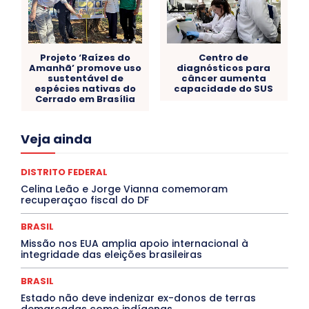
Projeto ‘Raízes do
Centro de
Amanhã’ promove uso
diagnósticos para
sustentável de
câncer aumenta
espécies nativas do
capacidade do SUS
Cerrado em Brasília
Acre
Alagoas
Amazonas
Bahia
BRASIL
Veja ainda
Ceará
Chikungunya
CLDF
COLUNAS
COMPORTAMENTO
CONCURSOS PÚBLICOS
Congressuanas & Esplanadumas
CONTRATO TEMPORÁRIO
DISTRITO FEDERAL
Covid-19
Crônica Política
Crônicas
CULTURA
Celina Leão e Jorge Vianna comemoram
Cultura e Tal
DANÇA
Dengue
Denuncia
recuperaçao fiscal do DF
DESTAQUE BRASIL
DESTAQUE DF
DESTAQUE SAÚDE
DESTAQUES
Destaques Enfermagem Unida
BRASIL
DESTAQUES OUTROS
DISTRITO FEDERAL
EDUCAÇÃO
Missão nos EUA amplia apoio internacional à
ELEIÇÕES
EMPREGO E OPORTUNIDADES
ENTORNO
integridade das eleições brasileiras
Especial
Espírito Santo
ESPORTE
ESTÁGIO
EVENTOS
EXPOSIÇÃO
Featured
Febre Amarela
BRASIL
Febre Oropouche
FILMES
Goiás
INTELIGÊNCIA ARTIFICIAL
INTERNACIONAL
Estado não deve indenizar ex-donos de terras
Jogos Online
JUDICIÁRIO
LITERATURA
Maranhão