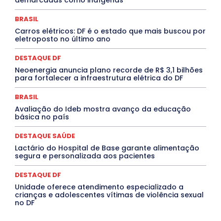
demarcadas como indígenas
Marburg
Mato Grosso
Mato Grosso do Sul
MEIO AMBIENTE
Minas Gerais
MOBILIDADE
MPOX
BRASIL
MÚSICA
O Plantonista
Opinião
Oropouche
Pará
Carros elétricos: DF é o estado que mais buscou por
Paraíba
Paraná
Pernambuco
Piauí
POLÍTICA
eletroposto no último ano
PROCESSO SELETIVO
PUBLIEDITORIAL
QUALIFICAÇÃO PROFISSIONAL
RESIDÊNCIA
DESTAQUE DF
Rio de Janeiro
Rio Grande do Sul
Roraima
Santa Catarina
São Paulo
SARAMPO
SAÚDE
Neoenergia anuncia plano recorde de R$ 3,1 bilhões
para fortalecer a infraestrutura elétrica do DF
Saúde Agora
SEGURANÇA
Soltando o Verbo
TÁ FROID?
TEATRO
TECNOLOGIA
TIC TAC
Tocantins
Utilidade Pública
ZikaVirus
BRASIL
Avaliação do Ideb mostra avanço da educação
Mais
básica no país
DESTAQUE SAÚDE
Lactário do Hospital de Base garante alimentação
segura e personalizada aos pacientes
DESTAQUE DF
Unidade oferece atendimento especializado a
crianças e adolescentes vítimas de violência sexual
no DF