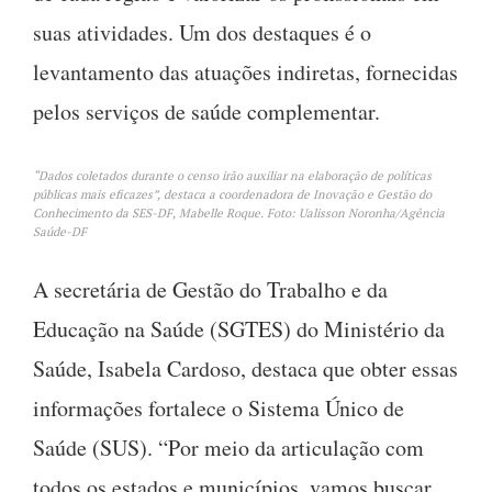
suas atividades. Um dos destaques é o
levantamento das atuações indiretas, fornecidas
pelos serviços de saúde complementar.
“Dados coletados durante o censo irão auxiliar na elaboração de políticas
públicas mais eficazes”, destaca a coordenadora de Inovação e Gestão do
Conhecimento da SES-DF, Mabelle Roque. Foto: Ualisson Noronha/Agência
Saúde-DF
A secretária de Gestão do Trabalho e da
Educação na Saúde (SGTES) do Ministério da
Saúde, Isabela Cardoso, destaca que obter essas
informações fortalece o Sistema Único de
Saúde (SUS). “Por meio da articulação com
todos os estados e municípios, vamos buscar