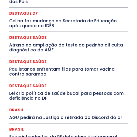
dos Pais
DESTAQUES
Destaques Enfermagem Unida
DESTAQUES OUTROS
DISTRITO FEDERAL
EDUCAÇÃO
DESTAQUE DF
ELEIÇÕES
EMPREGO E OPORTUNIDADES
ENTORNO
Celina faz mudança na Secretaria de Educação
Especial
Espírito Santo
ESPORTE
ESTÁGIO
após queda no IDEB
EVENTOS
EXPOSIÇÃO
Featured
Febre Amarela
Febre Oropouche
FILMES
Goiás
DESTAQUE SAÚDE
INTELIGÊNCIA ARTIFICIAL
INTERNACIONAL
Jogos Online
JUDICIÁRIO
LITERATURA
Maranhão
Atraso na ampliação do teste do pezinho dificulta
Marburg
Mato Grosso
Mato Grosso do Sul
diagnóstico da AME
MEIO AMBIENTE
Minas Gerais
MOBILIDADE
MPOX
MÚSICA
O Plantonista
Opinião
Oropouche
Pará
DESTAQUE SAÚDE
Paraíba
Paraná
Pernambuco
Piauí
POLÍTICA
Paulistanos enfrentam filas para tomar vacina
PROCESSO SELETIVO
PUBLIEDITORIAL
contra sarampo
QUALIFICAÇÃO PROFISSIONAL
RESIDÊNCIA
Rio de Janeiro
Rio Grande do Sul
Roraima
DESTAQUE SAÚDE
Santa Catarina
São Paulo
SARAMPO
SAÚDE
Lei cria política de saúde bucal para pessoas com
Saúde Agora
SEGURANÇA
Soltando o Verbo
deficiência no DF
TÁ FROID?
TEATRO
TECNOLOGIA
TIC TAC
Tocantins
Utilidade Pública
ZikaVirus
BRASIL
Mais
AGU pedirá na Justiça a retirada do Discord do ar
BRASIL
Superintendentes da PF defendem diretor-geral