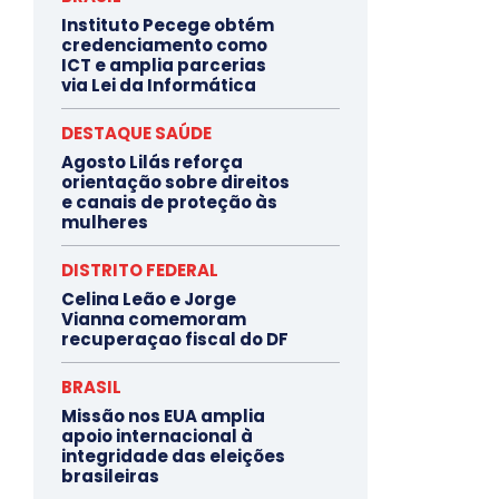
Instituto Pecege obtém
credenciamento como
ICT e amplia parcerias
via Lei da Informática
DESTAQUE SAÚDE
Agosto Lilás reforça
orientação sobre direitos
e canais de proteção às
mulheres
DISTRITO FEDERAL
Celina Leão e Jorge
Vianna comemoram
recuperaçao fiscal do DF
BRASIL
Missão nos EUA amplia
apoio internacional à
integridade das eleições
brasileiras