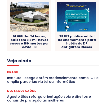
61.888: Em 24 horas,
SEJUS publica edital
país tem 3,3 mil novos
de chamamento para
casos e 189 mortes por
hotéis do DF
covid-19
abrigarem idosos
Acre
Alagoas
Amazonas
Bahia
BRASIL
Veja ainda
Ceará
Chikungunya
CLDF
COLUNAS
COMPORTAMENTO
CONCURSOS PÚBLICOS
Congressuanas & Esplanadumas
CONTRATO TEMPORÁRIO
BRASIL
Covid-19
Crônica Política
Crônicas
CULTURA
Instituto Pecege obtém credenciamento como ICT e
Cultura e Tal
DANÇA
Dengue
Denuncia
amplia parcerias via Lei da Informática
DESTAQUE BRASIL
DESTAQUE DF
DESTAQUE SAÚDE
DESTAQUES
Destaques Enfermagem Unida
DESTAQUE SAÚDE
DESTAQUES OUTROS
DISTRITO FEDERAL
EDUCAÇÃO
Agosto Lilás reforça orientação sobre direitos e
ELEIÇÕES
EMPREGO E OPORTUNIDADES
ENTORNO
canais de proteção às mulheres
Especial
Espírito Santo
ESPORTE
ESTÁGIO
EVENTOS
EXPOSIÇÃO
Featured
Febre Amarela