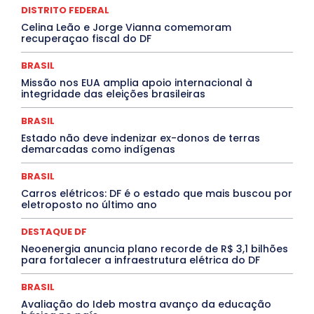
DISTRITO FEDERAL
Febre Oropouche
FILMES
Goiás
INTELIGÊNCIA ARTIFICIAL
INTERNACIONAL
Celina Leão e Jorge Vianna comemoram
Jogos Online
JUDICIÁRIO
LITERATURA
Maranhão
recuperaçao fiscal do DF
Marburg
Mato Grosso
Mato Grosso do Sul
MEIO AMBIENTE
Minas Gerais
MOBILIDADE
MPOX
BRASIL
MÚSICA
O Plantonista
Opinião
Oropouche
Pará
Missão nos EUA amplia apoio internacional à
Paraíba
Paraná
Pernambuco
Piauí
POLÍTICA
integridade das eleições brasileiras
PROCESSO SELETIVO
PUBLIEDITORIAL
QUALIFICAÇÃO PROFISSIONAL
RESIDÊNCIA
BRASIL
Rio de Janeiro
Rio Grande do Sul
Roraima
Santa Catarina
São Paulo
SARAMPO
SAÚDE
Estado não deve indenizar ex-donos de terras
demarcadas como indígenas
Saúde Agora
SEGURANÇA
Soltando o Verbo
TÁ FROID?
TEATRO
TECNOLOGIA
TIC TAC
Tocantins
Utilidade Pública
ZikaVirus
BRASIL
Carros elétricos: DF é o estado que mais buscou por
Mais
eletroposto no último ano
DESTAQUE DF
Neoenergia anuncia plano recorde de R$ 3,1 bilhões
para fortalecer a infraestrutura elétrica do DF
BRASIL
Avaliação do Ideb mostra avanço da educação