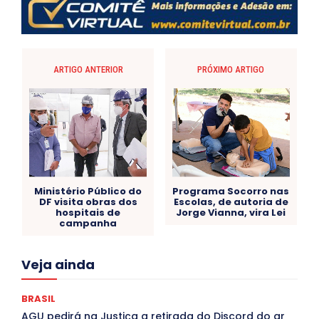
ARTIGO ANTERIOR
PRÓXIMO ARTIGO
Ministério Público do
Programa Socorro nas
DF visita obras dos
Escolas, de autoria de
hospitais de
Jorge Vianna, vira Lei
campanha
Acre
Alagoas
Amazonas
Bahia
BRASIL
Veja ainda
Ceará
Chikungunya
CLDF
COLUNAS
COMPORTAMENTO
CONCURSOS PÚBLICOS
Congressuanas & Esplanadumas
CONTRATO TEMPORÁRIO
BRASIL
Covid-19
Crônica Política
Crônicas
CULTURA
AGU pedirá na Justiça a retirada do Discord do ar