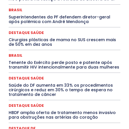
Cultura e Tal
DANÇA
Dengue
Denuncia
DESTAQUE BRASIL
DESTAQUE DF
DESTAQUE SAÚDE
BRASIL
DESTAQUES
Destaques Enfermagem Unida
Superintendentes da PF defendem diretor-geral
DESTAQUES OUTROS
DISTRITO FEDERAL
EDUCAÇÃO
após polêmica com André Mendonça
ELEIÇÕES
EMPREGO E OPORTUNIDADES
ENTORNO
Especial
Espírito Santo
ESPORTE
ESTÁGIO
EVENTOS
EXPOSIÇÃO
Featured
Febre Amarela
DESTAQUE SAÚDE
Febre Oropouche
FILMES
Goiás
Cirurgias plásticas de mama no SUS crescem mais
INTELIGÊNCIA ARTIFICIAL
INTERNACIONAL
de 50% em dez anos
Jogos Online
JUDICIÁRIO
LITERATURA
Maranhão
Marburg
Mato Grosso
Mato Grosso do Sul
BRASIL
MEIO AMBIENTE
Minas Gerais
MOBILIDADE
MPOX
Tenente do Exército perde posto e patente após
MÚSICA
O Plantonista
Opinião
Oropouche
Pará
transmitir HIV intencionalmente para duas mulheres
Paraíba
Paraná
Pernambuco
Piauí
POLÍTICA
PROCESSO SELETIVO
PUBLIEDITORIAL
DESTAQUE SAÚDE
QUALIFICAÇÃO PROFISSIONAL
RESIDÊNCIA
Rio de Janeiro
Rio Grande do Sul
Roraima
Saúde do DF aumenta em 33% os procedimentos
Santa Catarina
São Paulo
SARAMPO
SAÚDE
cirúrgicos e reduz em 30% o tempo de espera no
tratamento de câncer
Saúde Agora
SEGURANÇA
Soltando o Verbo
TÁ FROID?
TEATRO
TECNOLOGIA
TIC TAC
Tocantins
Utilidade Pública
ZikaVirus
DESTAQUE SAÚDE
HBDF amplia oferta de tratamento menos invasivo
Mais
para obstruções nas artérias do coração
DESTAQUE DF