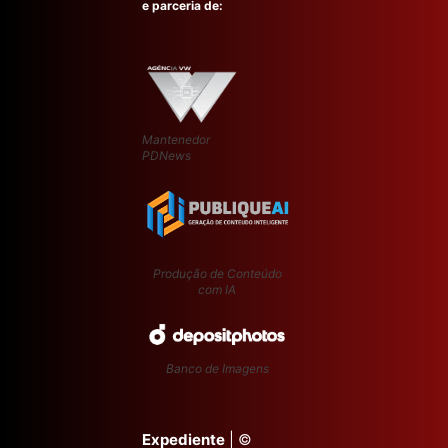
e parceria de:
Mantenedor
PDNews
Produção de Conteúdo
com IA
Banco de Imagens
Expediente
| ©