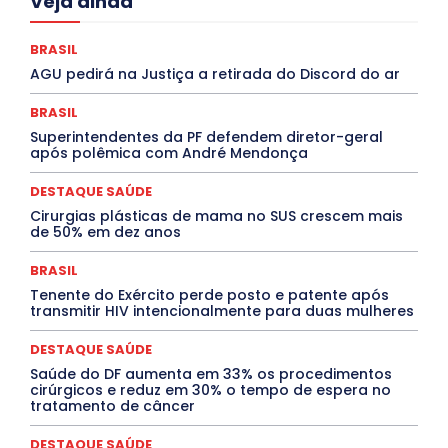
Veja ainda
Ceará
Chikungunya
CLDF
COLUNAS
COMPORTAMENTO
CONCURSOS PÚBLICOS
Congressuanas & Esplanadumas
CONTRATO TEMPORÁRIO
BRASIL
Covid-19
Crônica Política
Crônicas
CULTURA
AGU pedirá na Justiça a retirada do Discord do ar
Cultura e Tal
DANÇA
Dengue
Denuncia
DESTAQUE BRASIL
DESTAQUE DF
DESTAQUE SAÚDE
BRASIL
DESTAQUES
Destaques Enfermagem Unida
Superintendentes da PF defendem diretor-geral
DESTAQUES OUTROS
DISTRITO FEDERAL
EDUCAÇÃO
após polêmica com André Mendonça
ELEIÇÕES
EMPREGO E OPORTUNIDADES
ENTORNO
Especial
Espírito Santo
ESPORTE
ESTÁGIO
EVENTOS
EXPOSIÇÃO
Featured
Febre Amarela
DESTAQUE SAÚDE
Febre Oropouche
FILMES
Goiás
Cirurgias plásticas de mama no SUS crescem mais
INTELIGÊNCIA ARTIFICIAL
INTERNACIONAL
de 50% em dez anos
Jogos Online
JUDICIÁRIO
LITERATURA
Maranhão
Marburg
Mato Grosso
Mato Grosso do Sul
BRASIL
MEIO AMBIENTE
Minas Gerais
MOBILIDADE
MPOX
Tenente do Exército perde posto e patente após
MÚSICA
O Plantonista
Opinião
Oropouche
Pará
transmitir HIV intencionalmente para duas mulheres
Paraíba
Paraná
Pernambuco
Piauí
POLÍTICA
PROCESSO SELETIVO
PUBLIEDITORIAL
DESTAQUE SAÚDE
QUALIFICAÇÃO PROFISSIONAL
RESIDÊNCIA
Rio de Janeiro
Rio Grande do Sul
Roraima
Saúde do DF aumenta em 33% os procedimentos
Santa Catarina
São Paulo
SARAMPO
SAÚDE
cirúrgicos e reduz em 30% o tempo de espera no
tratamento de câncer
Saúde Agora
SEGURANÇA
Soltando o Verbo
TÁ FROID?
TEATRO
TECNOLOGIA
TIC TAC
Tocantins
Utilidade Pública
ZikaVirus
DESTAQUE SAÚDE