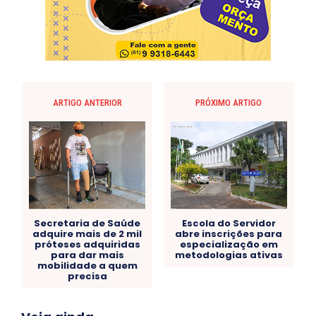
ARTIGO ANTERIOR
PRÓXIMO ARTIGO
Secretaria de Saúde
Escola do Servidor
adquire mais de 2 mil
abre inscrições para
próteses adquiridas
especialização em
para dar mais
metodologias ativas
mobilidade a quem
precisa
Acre
Alagoas
Amazonas
Bahia
BRASIL