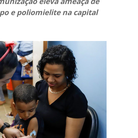
imunização eleva ameaça de
o e poliomielite na capital