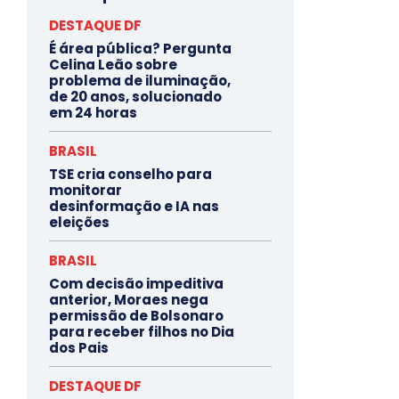
DESTAQUE DF
É área pública? Pergunta
Celina Leão sobre
problema de iluminação,
de 20 anos, solucionado
em 24 horas
BRASIL
TSE cria conselho para
monitorar
desinformação e IA nas
eleições
BRASIL
Com decisão impeditiva
anterior, Moraes nega
permissão de Bolsonaro
para receber filhos no Dia
dos Pais
DESTAQUE DF