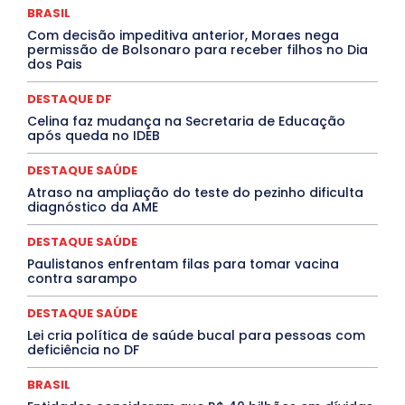
BRASIL
INTELIGÊNCIA ARTIFICIAL
INTERNACIONAL
Jogos Online
JUDICIÁRIO
LITERATURA
Maranhão
Com decisão impeditiva anterior, Moraes nega
Marburg
Mato Grosso
Mato Grosso do Sul
permissão de Bolsonaro para receber filhos no Dia
dos Pais
MEIO AMBIENTE
Minas Gerais
MOBILIDADE
MPOX
MÚSICA
O Plantonista
Opinião
Oropouche
Pará
Paraíba
Paraná
Pernambuco
Piauí
POLÍTICA
DESTAQUE DF
PROCESSO SELETIVO
PUBLIEDITORIAL
Celina faz mudança na Secretaria de Educação
QUALIFICAÇÃO PROFISSIONAL
RESIDÊNCIA
após queda no IDEB
Rio de Janeiro
Rio Grande do Sul
Roraima
Santa Catarina
São Paulo
SARAMPO
SAÚDE
DESTAQUE SAÚDE
Saúde Agora
SEGURANÇA
Soltando o Verbo
Atraso na ampliação do teste do pezinho dificulta
TÁ FROID?
TEATRO
TECNOLOGIA
TIC TAC
diagnóstico da AME
Tocantins
Utilidade Pública
ZikaVirus
DESTAQUE SAÚDE
Mais
Paulistanos enfrentam filas para tomar vacina
contra sarampo
DESTAQUE SAÚDE
Lei cria política de saúde bucal para pessoas com
deficiência no DF
BRASIL