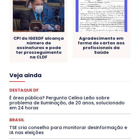
CPI do IGESDF alcança
Agradecimento em
número de
forma de cartas aos
assinaturas e pode
profissionais da
ter prosseguimento
Saúde
na CLDF
Acre
Alagoas
Amazonas
Bahia
BRASIL
Veja ainda
Ceará
Chikungunya
CLDF
COLUNAS
COMPORTAMENTO
CONCURSOS PÚBLICOS
Congressuanas & Esplanadumas
CONTRATO TEMPORÁRIO
DESTAQUE DF
Covid-19
Crônica Política
Crônicas
CULTURA
É área pública? Pergunta Celina Leão sobre
Cultura e Tal
DANÇA
Dengue
Denuncia
problema de iluminação, de 20 anos, solucionado
DESTAQUE BRASIL
DESTAQUE DF
DESTAQUE SAÚDE
em 24 horas
DESTAQUES
Destaques Enfermagem Unida
DESTAQUES OUTROS
DISTRITO FEDERAL
EDUCAÇÃO
BRASIL
ELEIÇÕES
EMPREGO E OPORTUNIDADES
ENTORNO
TSE cria conselho para monitorar desinformação e
Especial
Espírito Santo
ESPORTE
ESTÁGIO
IA nas eleições
EVENTOS
EXPOSIÇÃO
Featured
Febre Amarela
Febre Oropouche
FILMES
Goiás