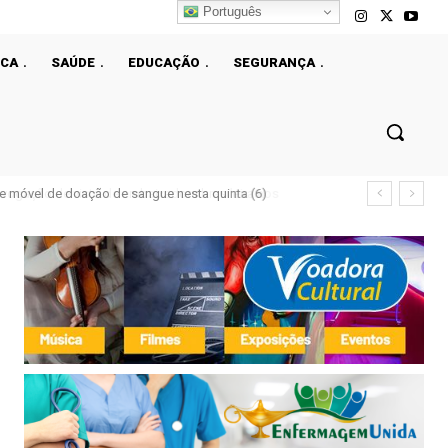
Português
ICA
SAÚDE
EDUCAÇÃO
SEGURANÇA
e móvel de doação de sangue nesta quinta (6)