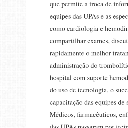
que permite a troca de info
equipes das UPAs e as espec
como cardiologia e hemodi
compartilhar exames, discuti
rapidamente o melhor tratam
administração do trombolíti
hospital com suporte hemod
do uso de tecnologia, o su
capacitação das equipes de 
Médicos, farmacêuticos, en
das UPAs passaram por trein