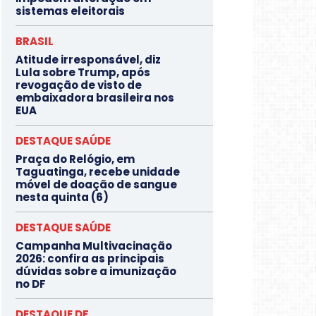
sistemas eleitorais
BRASIL
Atitude irresponsável, diz
Lula sobre Trump, após
revogação de visto de
embaixadora brasileira nos
EUA
DESTAQUE SAÚDE
Praça do Relógio, em
Taguatinga, recebe unidade
móvel de doação de sangue
nesta quinta (6)
DESTAQUE SAÚDE
Campanha Multivacinação
2026: confira as principais
dúvidas sobre a imunização
no DF
DESTAQUE DF