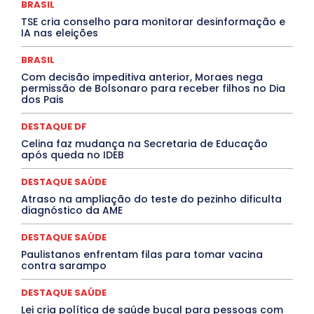
BRASIL
ELEIÇÕES
EMPREGO E OPORTUNIDADES
ENTORNO
TSE cria conselho para monitorar desinformação e
Especial
Espírito Santo
ESPORTE
ESTÁGIO
IA nas eleições
EVENTOS
EXPOSIÇÃO
Featured
Febre Amarela
Febre Oropouche
FILMES
Goiás
BRASIL
INTELIGÊNCIA ARTIFICIAL
INTERNACIONAL
Jogos Online
JUDICIÁRIO
LITERATURA
Maranhão
Com decisão impeditiva anterior, Moraes nega
Marburg
Mato Grosso
Mato Grosso do Sul
permissão de Bolsonaro para receber filhos no Dia
dos Pais
MEIO AMBIENTE
Minas Gerais
MOBILIDADE
MPOX
MÚSICA
O Plantonista
Opinião
Oropouche
Pará
Paraíba
Paraná
Pernambuco
Piauí
POLÍTICA
DESTAQUE DF
PROCESSO SELETIVO
PUBLIEDITORIAL
Celina faz mudança na Secretaria de Educação
QUALIFICAÇÃO PROFISSIONAL
RESIDÊNCIA
após queda no IDEB
Rio de Janeiro
Rio Grande do Sul
Roraima
Santa Catarina
São Paulo
SARAMPO
SAÚDE
DESTAQUE SAÚDE
Saúde Agora
SEGURANÇA
Soltando o Verbo
Atraso na ampliação do teste do pezinho dificulta
TÁ FROID?
TEATRO
TECNOLOGIA
TIC TAC
diagnóstico da AME
Tocantins
Utilidade Pública
ZikaVirus
DESTAQUE SAÚDE
Mais
Paulistanos enfrentam filas para tomar vacina
contra sarampo
DESTAQUE SAÚDE
Lei cria política de saúde bucal para pessoas com