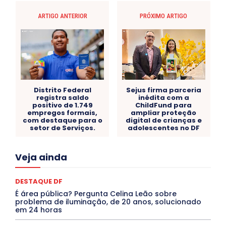
ARTIGO ANTERIOR
PRÓXIMO ARTIGO
Distrito Federal
Sejus firma parceria
registra saldo
inédita com a
positivo de 1.749
ChildFund para
empregos formais,
ampliar proteção
com destaque para o
digital de crianças e
setor de Serviços.
adolescentes no DF
Acre
Alagoas
Amazonas
Bahia
BRASIL
Veja ainda
Ceará
Chikungunya
CLDF
COLUNAS
COMPORTAMENTO
CONCURSOS PÚBLICOS
Congressuanas & Esplanadumas
CONTRATO TEMPORÁRIO
DESTAQUE DF
Covid-19
Crônica Política
Crônicas
CULTURA
É área pública? Pergunta Celina Leão sobre
Cultura e Tal
DANÇA
Dengue
Denuncia
problema de iluminação, de 20 anos, solucionado
DESTAQUE BRASIL
DESTAQUE DF
DESTAQUE SAÚDE
em 24 horas
DESTAQUES
Destaques Enfermagem Unida
DESTAQUES OUTROS
DISTRITO FEDERAL
EDUCAÇÃO