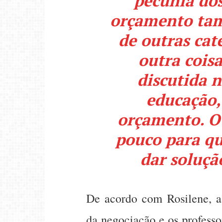
pecúnia dos
orçamento ta
de outras cat
outra coisa
discutida n
educação,
orçamento. O 
pouco para qu
dar soluçã
De acordo com Rosilene, a 
da negociação e os profess