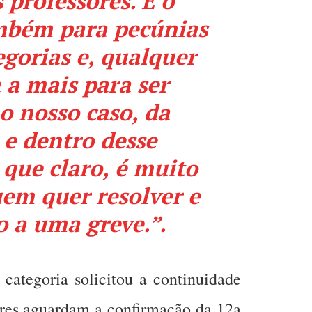
 professores. É o
mbém para pecúnias
egorias e, qualquer
 a mais para ser
o nosso caso, da
 e dentro desse
que claro, é muito
em quer resolver e
o a uma greve.”.
categoria solicitou a continuidade
ores aguardam a confirmação da 12a