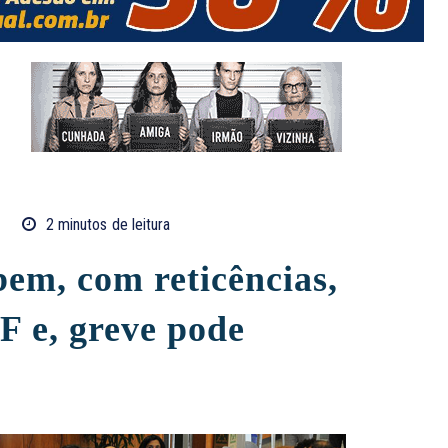
O
2
minutos
de leitura
bem, com reticências,
F e, greve pode