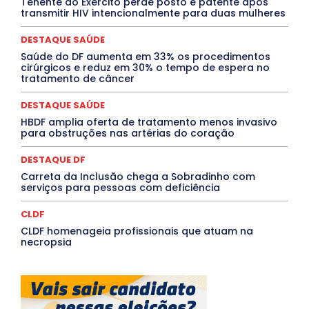
Tenente do Exército perde posto e patente após
MÚSICA
O Plantonista
Opinião
Oropouche
Pará
transmitir HIV intencionalmente para duas mulheres
Paraíba
Paraná
Pernambuco
Piauí
POLÍTICA
PROCESSO SELETIVO
PUBLIEDITORIAL
DESTAQUE SAÚDE
QUALIFICAÇÃO PROFISSIONAL
RESIDÊNCIA
Rio de Janeiro
Rio Grande do Sul
Roraima
Saúde do DF aumenta em 33% os procedimentos
Santa Catarina
São Paulo
SARAMPO
SAÚDE
cirúrgicos e reduz em 30% o tempo de espera no
tratamento de câncer
Saúde Agora
SEGURANÇA
Soltando o Verbo
TÁ FROID?
TEATRO
TECNOLOGIA
TIC TAC
Tocantins
Utilidade Pública
ZikaVirus
DESTAQUE SAÚDE
HBDF amplia oferta de tratamento menos invasivo
Mais
para obstruções nas artérias do coração
DESTAQUE DF
Carreta da Inclusão chega a Sobradinho com
serviços para pessoas com deficiência
CLDF
CLDF homenageia profissionais que atuam na
necropsia