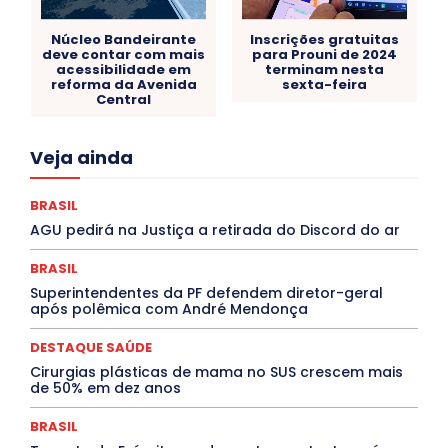
Núcleo Bandeirante
Inscrições gratuitas
deve contar com mais
para Prouni de 2024
acessibilidade em
terminam nesta
reforma da Avenida
sexta-feira
Central
Acre
Alagoas
Amazonas
Bahia
BRASIL
Veja ainda
Ceará
Chikungunya
CLDF
COLUNAS
COMPORTAMENTO
CONCURSOS PÚBLICOS
Congressuanas & Esplanadumas
CONTRATO TEMPORÁRIO
BRASIL
Covid-19
Crônica Política
Crônicas
CULTURA
AGU pedirá na Justiça a retirada do Discord do ar
Cultura e Tal
DANÇA
Dengue
Denuncia
DESTAQUE BRASIL
DESTAQUE DF
DESTAQUE SAÚDE
BRASIL
DESTAQUES
Destaques Enfermagem Unida
Superintendentes da PF defendem diretor-geral
DESTAQUES OUTROS
DISTRITO FEDERAL
EDUCAÇÃO
após polêmica com André Mendonça
ELEIÇÕES
EMPREGO E OPORTUNIDADES
ENTORNO
Especial
Espírito Santo
ESPORTE
ESTÁGIO
EVENTOS
EXPOSIÇÃO
Featured
Febre Amarela
DESTAQUE SAÚDE
Febre Oropouche
FILMES
Goiás
Cirurgias plásticas de mama no SUS crescem mais
INTELIGÊNCIA ARTIFICIAL
INTERNACIONAL
de 50% em dez anos
Jogos Online
JUDICIÁRIO
LITERATURA
Maranhão
Marburg
Mato Grosso
Mato Grosso do Sul
BRASIL
MEIO AMBIENTE
Minas Gerais
MOBILIDADE
MPOX