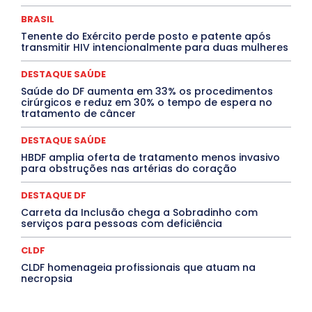
Jogos Online
JUDICIÁRIO
LITERATURA
Maranhão
Marburg
Mato Grosso
Mato Grosso do Sul
BRASIL
MEIO AMBIENTE
Minas Gerais
MOBILIDADE
MPOX
Tenente do Exército perde posto e patente após
MÚSICA
O Plantonista
Opinião
Oropouche
Pará
transmitir HIV intencionalmente para duas mulheres
Paraíba
Paraná
Pernambuco
Piauí
POLÍTICA
PROCESSO SELETIVO
PUBLIEDITORIAL
DESTAQUE SAÚDE
QUALIFICAÇÃO PROFISSIONAL
RESIDÊNCIA
Rio de Janeiro
Rio Grande do Sul
Roraima
Saúde do DF aumenta em 33% os procedimentos
Santa Catarina
São Paulo
SARAMPO
SAÚDE
cirúrgicos e reduz em 30% o tempo de espera no
tratamento de câncer
Saúde Agora
SEGURANÇA
Soltando o Verbo
TÁ FROID?
TEATRO
TECNOLOGIA
TIC TAC
Tocantins
Utilidade Pública
ZikaVirus
DESTAQUE SAÚDE
HBDF amplia oferta de tratamento menos invasivo
Mais
para obstruções nas artérias do coração
DESTAQUE DF
Carreta da Inclusão chega a Sobradinho com
serviços para pessoas com deficiência
CLDF
CLDF homenageia profissionais que atuam na
necropsia