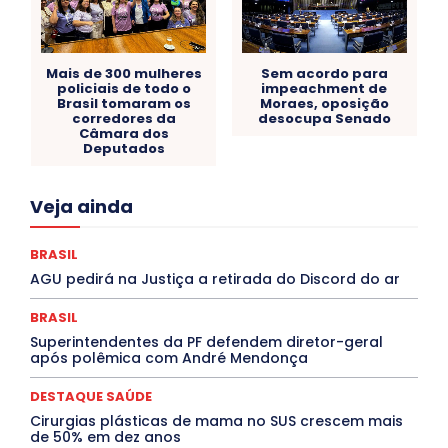
Mais de 300 mulheres
Sem acordo para
policiais de todo o
impeachment de
Brasil tomaram os
Moraes, oposição
corredores da
desocupa Senado
Câmara dos
Deputados
Acre
Alagoas
Amazonas
Bahia
BRASIL
Veja ainda
Ceará
Chikungunya
CLDF
COLUNAS
COMPORTAMENTO
CONCURSOS PÚBLICOS
Congressuanas & Esplanadumas
CONTRATO TEMPORÁRIO
BRASIL
Covid-19
Crônica Política
Crônicas
CULTURA
AGU pedirá na Justiça a retirada do Discord do ar
Cultura e Tal
DANÇA
Dengue
Denuncia
DESTAQUE BRASIL
DESTAQUE DF
DESTAQUE SAÚDE
BRASIL
DESTAQUES
Destaques Enfermagem Unida
Superintendentes da PF defendem diretor-geral
DESTAQUES OUTROS
DISTRITO FEDERAL
EDUCAÇÃO
após polêmica com André Mendonça
ELEIÇÕES
EMPREGO E OPORTUNIDADES
ENTORNO
Especial
Espírito Santo
ESPORTE
ESTÁGIO
EVENTOS
EXPOSIÇÃO
Featured
Febre Amarela
DESTAQUE SAÚDE
Febre Oropouche
FILMES
Goiás
Cirurgias plásticas de mama no SUS crescem mais
INTELIGÊNCIA ARTIFICIAL
INTERNACIONAL
de 50% em dez anos