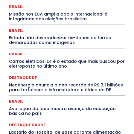
COMPORTAMENTO
CONCURSOS PÚBLICOS
Congressuanas & Esplanadumas
CONTRATO TEMPORÁRIO
BRASIL
Covid-19
Crônica Política
Crônicas
CULTURA
Missão nos EUA amplia apoio internacional à
Cultura e Tal
DANÇA
Dengue
Denuncia
integridade das eleições brasileiras
DESTAQUE BRASIL
DESTAQUE DF
DESTAQUE SAÚDE
DESTAQUES
Destaques Enfermagem Unida
BRASIL
DESTAQUES OUTROS
DISTRITO FEDERAL
EDUCAÇÃO
Estado não deve indenizar ex-donos de terras
ELEIÇÕES
EMPREGO E OPORTUNIDADES
ENTORNO
demarcadas como indígenas
Especial
Espírito Santo
ESPORTE
ESTÁGIO
EVENTOS
EXPOSIÇÃO
Featured
Febre Amarela
BRASIL
Febre Oropouche
FILMES
Goiás
INTELIGÊNCIA ARTIFICIAL
INTERNACIONAL
Carros elétricos: DF é o estado que mais buscou por
Jogos Online
JUDICIÁRIO
LITERATURA
Maranhão
eletroposto no último ano
Marburg
Mato Grosso
Mato Grosso do Sul
MEIO AMBIENTE
Minas Gerais
MOBILIDADE
MPOX
DESTAQUE DF
MÚSICA
O Plantonista
Opinião
Oropouche
Pará
Neoenergia anuncia plano recorde de R$ 3,1 bilhões
Paraíba
Paraná
Pernambuco
Piauí
POLÍTICA
para fortalecer a infraestrutura elétrica do DF
PROCESSO SELETIVO
PUBLIEDITORIAL
QUALIFICAÇÃO PROFISSIONAL
RESIDÊNCIA
BRASIL
Rio de Janeiro
Rio Grande do Sul
Roraima
Santa Catarina
São Paulo
SARAMPO
SAÚDE
Avaliação do Ideb mostra avanço da educação
básica no país
Saúde Agora
SEGURANÇA
Soltando o Verbo
TÁ FROID?
TEATRO
TECNOLOGIA
TIC TAC
Tocantins
Utilidade Pública
ZikaVirus
DESTAQUE SAÚDE
Lactário do Hospital de Base garante alimentação