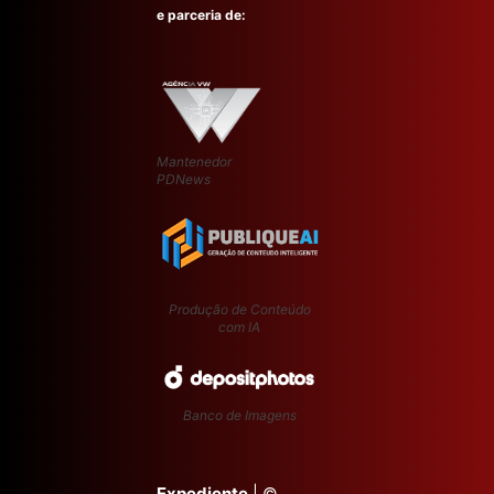
e parceria de:
Mantenedor
PDNews
Produção de Conteúdo
com IA
Banco de Imagens
Expediente
| ©