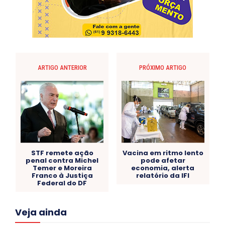
ARTIGO ANTERIOR
PRÓXIMO ARTIGO
STF remete ação
Vacina em ritmo lento
penal contra Michel
pode afetar
Temer e Moreira
economia, alerta
Franco à Justiça
relatório da IFI
Federal do DF
Acre
Alagoas
Amazonas
Bahia
BRASIL
Veja ainda
Ceará
Chikungunya
CLDF
COLUNAS