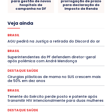
para gestão de novos
prorrogação de prazo
hospitais de
para declaração do
campanha no DF
Imposto de Renda
Acre
Alagoas
Amazonas
Bahia
BRASIL
Veja ainda
Ceará
Chikungunya
CLDF
COLUNAS
COMPORTAMENTO
CONCURSOS PÚBLICOS
Congressuanas & Esplanadumas
CONTRATO TEMPORÁRIO
BRASIL
Covid-19
Crônica Política
Crônicas
CULTURA
AGU pedirá na Justiça a retirada do Discord do ar
Cultura e Tal
DANÇA
Dengue
Denuncia
DESTAQUE BRASIL
DESTAQUE DF
DESTAQUE SAÚDE
BRASIL
DESTAQUES
Destaques Enfermagem Unida
Superintendentes da PF defendem diretor-geral
DESTAQUES OUTROS
DISTRITO FEDERAL
EDUCAÇÃO
após polêmica com André Mendonça
ELEIÇÕES
EMPREGO E OPORTUNIDADES
ENTORNO
Especial
Espírito Santo
ESPORTE
ESTÁGIO
EVENTOS
EXPOSIÇÃO
Featured
Febre Amarela
DESTAQUE SAÚDE
Febre Oropouche
FILMES
Goiás
Cirurgias plásticas de mama no SUS crescem mais
INTELIGÊNCIA ARTIFICIAL
INTERNACIONAL
de 50% em dez anos
Jogos Online
JUDICIÁRIO
LITERATURA
Maranhão
Marburg
Mato Grosso
Mato Grosso do Sul
BRASIL
MEIO AMBIENTE
Minas Gerais
MOBILIDADE
MPOX
Tenente do Exército perde posto e patente após
MÚSICA
O Plantonista
Opinião
Oropouche
Pará
transmitir HIV intencionalmente para duas mulheres
Paraíba
Paraná
Pernambuco
Piauí
POLÍTICA
PROCESSO SELETIVO
PUBLIEDITORIAL
DESTAQUE SAÚDE
QUALIFICAÇÃO PROFISSIONAL
RESIDÊNCIA