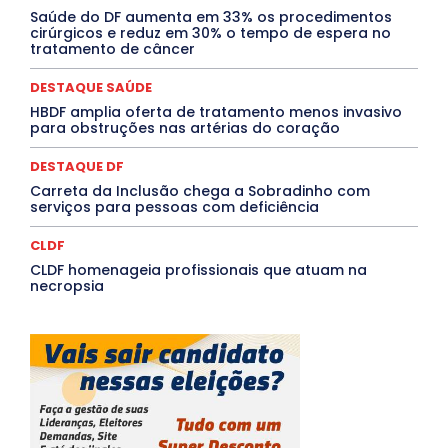
Rio de Janeiro
Rio Grande do Sul
Roraima
Saúde do DF aumenta em 33% os procedimentos
Santa Catarina
São Paulo
SARAMPO
SAÚDE
cirúrgicos e reduz em 30% o tempo de espera no
tratamento de câncer
Saúde Agora
SEGURANÇA
Soltando o Verbo
TÁ FROID?
TEATRO
TECNOLOGIA
TIC TAC
Tocantins
Utilidade Pública
ZikaVirus
DESTAQUE SAÚDE
HBDF amplia oferta de tratamento menos invasivo
Mais
para obstruções nas artérias do coração
DESTAQUE DF
Carreta da Inclusão chega a Sobradinho com
serviços para pessoas com deficiência
CLDF
CLDF homenageia profissionais que atuam na
necropsia