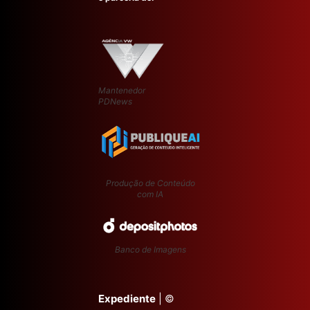
Mantenedor
PDNews
Produção de Conteúdo
com IA
Banco de Imagens
Expediente
| ©