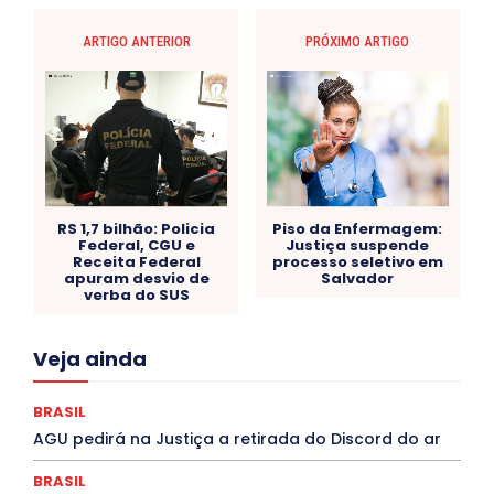
ARTIGO ANTERIOR
PRÓXIMO ARTIGO
RS 1,7 bilhão: Policia
Piso da Enfermagem:
Federal, CGU e
Justiça suspende
Receita Federal
processo seletivo em
apuram desvio de
Salvador
verba do SUS
Acre
Alagoas
Amazonas
Bahia
BRASIL
Veja ainda
Ceará
Chikungunya
CLDF
COLUNAS
COMPORTAMENTO
CONCURSOS PÚBLICOS
Congressuanas & Esplanadumas
CONTRATO TEMPORÁRIO
BRASIL
Covid-19
Crônica Política
Crônicas
CULTURA
AGU pedirá na Justiça a retirada do Discord do ar
Cultura e Tal
DANÇA
Dengue
Denuncia
DESTAQUE BRASIL
DESTAQUE DF
DESTAQUE SAÚDE
BRASIL
DESTAQUES
Destaques Enfermagem Unida