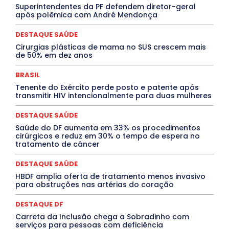
Superintendentes da PF defendem diretor-geral
DESTAQUES OUTROS
DISTRITO FEDERAL
EDUCAÇÃO
após polêmica com André Mendonça
ELEIÇÕES
EMPREGO E OPORTUNIDADES
ENTORNO
Especial
Espírito Santo
ESPORTE
ESTÁGIO
EVENTOS
EXPOSIÇÃO
Featured
Febre Amarela
DESTAQUE SAÚDE
Febre Oropouche
FILMES
Goiás
Cirurgias plásticas de mama no SUS crescem mais
INTELIGÊNCIA ARTIFICIAL
INTERNACIONAL
de 50% em dez anos
Jogos Online
JUDICIÁRIO
LITERATURA
Maranhão
Marburg
Mato Grosso
Mato Grosso do Sul
BRASIL
MEIO AMBIENTE
Minas Gerais
MOBILIDADE
MPOX
Tenente do Exército perde posto e patente após
MÚSICA
O Plantonista
Opinião
Oropouche
Pará
transmitir HIV intencionalmente para duas mulheres
Paraíba
Paraná
Pernambuco
Piauí
POLÍTICA
PROCESSO SELETIVO
PUBLIEDITORIAL
DESTAQUE SAÚDE
QUALIFICAÇÃO PROFISSIONAL
RESIDÊNCIA
Rio de Janeiro
Rio Grande do Sul
Roraima
Saúde do DF aumenta em 33% os procedimentos
Santa Catarina
São Paulo
SARAMPO
SAÚDE
cirúrgicos e reduz em 30% o tempo de espera no
tratamento de câncer
Saúde Agora
SEGURANÇA
Soltando o Verbo
TÁ FROID?
TEATRO
TECNOLOGIA
TIC TAC
Tocantins
Utilidade Pública
ZikaVirus
DESTAQUE SAÚDE
HBDF amplia oferta de tratamento menos invasivo
Mais
para obstruções nas artérias do coração
DESTAQUE DF
Carreta da Inclusão chega a Sobradinho com
serviços para pessoas com deficiência