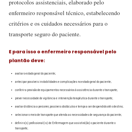
protocolos assistenciais, elaborado pelo
enfermeiro responsável técnico, estabelecendo
critérios e os cuidados necessários para o
transporte seguro do paciente.
E para isso o enfermeiro responsável pelo
plantão deve:
avaliar o estado geral do paciente;
antecipar possíveis instabilidades e complicações no estado geral do paciente;
conferir a provisão de equipamentos necessários à assistência durante o transporte;
prever necessidade de vigilância e intervenção terapêutica durante o transporte;
avaliar distância a percorrer, possíveis obstáculos e tempo a ser despendido até o destino;
selecionar o meio de transporte que atenda as necessidades de segurança do paciente;
definir o(s) profissional(is) de Enfermagem que assistirá(ão) o paciente durante o
transporte;