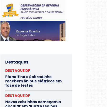
Destaques
DESTAQUE DF
Planaltina e Sobradinho
recebem ônibus elétricos em
fase de testes
DESTAQUE DF
Novos zebrinhas começam a
circular em quatro regiões