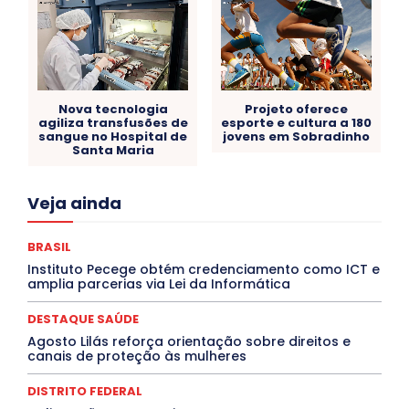
Nova tecnologia
Projeto oferece
agiliza transfusões de
esporte e cultura a 180
sangue no Hospital de
jovens em Sobradinho
Santa Maria
Acre
Alagoas
Amazonas
Bahia
BRASIL
Veja ainda
Ceará
Chikungunya
CLDF
COLUNAS
COMPORTAMENTO
CONCURSOS PÚBLICOS
Congressuanas & Esplanadumas
CONTRATO TEMPORÁRIO
BRASIL
Covid-19
Crônica Política
Crônicas
CULTURA
Instituto Pecege obtém credenciamento como ICT e
Cultura e Tal
DANÇA
Dengue
Denuncia
amplia parcerias via Lei da Informática
DESTAQUE BRASIL
DESTAQUE DF
DESTAQUE SAÚDE
DESTAQUES
Destaques Enfermagem Unida
DESTAQUE SAÚDE
DESTAQUES OUTROS
DISTRITO FEDERAL
EDUCAÇÃO
Agosto Lilás reforça orientação sobre direitos e
ELEIÇÕES
EMPREGO E OPORTUNIDADES
ENTORNO
canais de proteção às mulheres
Especial
Espírito Santo
ESPORTE
ESTÁGIO
EVENTOS
EXPOSIÇÃO
Featured
Febre Amarela
DISTRITO FEDERAL
Febre Oropouche
FILMES
Goiás
INTELIGÊNCIA ARTIFICIAL
INTERNACIONAL