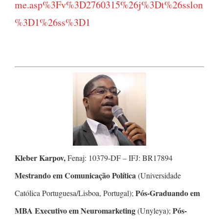
me.asp%3Fv%3D2760315%26j%3Dt%26sslon
%3D1%26ss%3D1
Kleber Karpov,
Fenaj: 10379-DF – IFJ: BR17894
Mestrando em Comunicação Política
(Universidade
Pós-Graduando em
Católica Portuguesa/Lisboa, Portugal);
MBA Executivo em Neuromarketing
Pós-
(Unyleya);