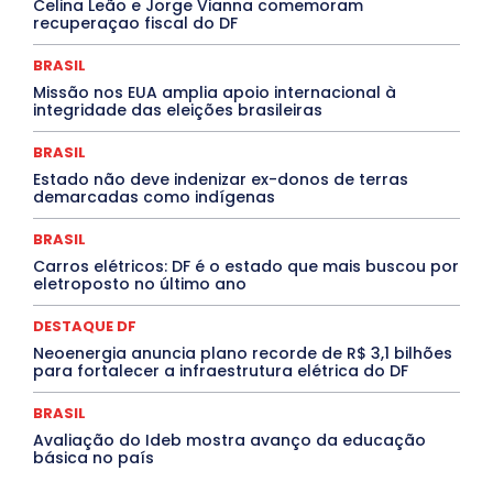
Celina Leão e Jorge Vianna comemoram
Jogos Online
JUDICIÁRIO
LITERATURA
Maranhão
recuperaçao fiscal do DF
Marburg
Mato Grosso
Mato Grosso do Sul
MEIO AMBIENTE
Minas Gerais
MOBILIDADE
MPOX
BRASIL
MÚSICA
O Plantonista
Opinião
Oropouche
Pará
Missão nos EUA amplia apoio internacional à
Paraíba
Paraná
Pernambuco
Piauí
POLÍTICA
integridade das eleições brasileiras
PROCESSO SELETIVO
PUBLIEDITORIAL
QUALIFICAÇÃO PROFISSIONAL
RESIDÊNCIA
BRASIL
Rio de Janeiro
Rio Grande do Sul
Roraima
Santa Catarina
São Paulo
SARAMPO
SAÚDE
Estado não deve indenizar ex-donos de terras
demarcadas como indígenas
Saúde Agora
SEGURANÇA
Soltando o Verbo
TÁ FROID?
TEATRO
TECNOLOGIA
TIC TAC
Tocantins
Utilidade Pública
ZikaVirus
BRASIL
Carros elétricos: DF é o estado que mais buscou por
Mais
eletroposto no último ano
DESTAQUE DF
Neoenergia anuncia plano recorde de R$ 3,1 bilhões
para fortalecer a infraestrutura elétrica do DF
BRASIL
Avaliação do Ideb mostra avanço da educação
básica no país