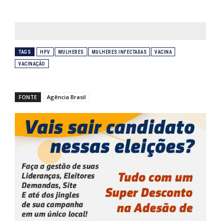
TAGS
HPV
MULHERES
MULHERES INFECTADAS
VACINA
VACINAÇÃO
FONTE
Agência Brasil