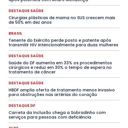
Especial
Espírito Santo
ESPORTE
ESTÁGIO
EVENTOS
EXPOSIÇÃO
Featured
Febre Amarela
DESTAQUE SAÚDE
Febre Oropouche
FILMES
Goiás
Cirurgias plásticas de mama no SUS crescem mais
INTELIGÊNCIA ARTIFICIAL
INTERNACIONAL
de 50% em dez anos
Jogos Online
JUDICIÁRIO
LITERATURA
Maranhão
Marburg
Mato Grosso
Mato Grosso do Sul
BRASIL
MEIO AMBIENTE
Minas Gerais
MOBILIDADE
MPOX
Tenente do Exército perde posto e patente após
MÚSICA
O Plantonista
Opinião
Oropouche
Pará
transmitir HIV intencionalmente para duas mulheres
Paraíba
Paraná
Pernambuco
Piauí
POLÍTICA
PROCESSO SELETIVO
PUBLIEDITORIAL
DESTAQUE SAÚDE
QUALIFICAÇÃO PROFISSIONAL
RESIDÊNCIA
Rio de Janeiro
Rio Grande do Sul
Roraima
Saúde do DF aumenta em 33% os procedimentos
Santa Catarina
São Paulo
SARAMPO
SAÚDE
cirúrgicos e reduz em 30% o tempo de espera no
tratamento de câncer
Saúde Agora
SEGURANÇA
Soltando o Verbo
TÁ FROID?
TEATRO
TECNOLOGIA
TIC TAC
Tocantins
Utilidade Pública
ZikaVirus
DESTAQUE SAÚDE
HBDF amplia oferta de tratamento menos invasivo
Mais
para obstruções nas artérias do coração
DESTAQUE DF
Carreta da Inclusão chega a Sobradinho com
serviços para pessoas com deficiência