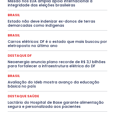
Missão nos EUA amplia apoio internacional à
Cultura e Tal
DANÇA
Dengue
Denuncia
integridade das eleições brasileiras
DESTAQUE BRASIL
DESTAQUE DF
DESTAQUE SAÚDE
DESTAQUES
Destaques Enfermagem Unida
BRASIL
DESTAQUES OUTROS
DISTRITO FEDERAL
EDUCAÇÃO
Estado não deve indenizar ex-donos de terras
ELEIÇÕES
EMPREGO E OPORTUNIDADES
ENTORNO
demarcadas como indígenas
Especial
Espírito Santo
ESPORTE
ESTÁGIO
EVENTOS
EXPOSIÇÃO
Featured
Febre Amarela
BRASIL
Febre Oropouche
FILMES
Goiás
INTELIGÊNCIA ARTIFICIAL
INTERNACIONAL
Carros elétricos: DF é o estado que mais buscou por
Jogos Online
JUDICIÁRIO
LITERATURA
Maranhão
eletroposto no último ano
Marburg
Mato Grosso
Mato Grosso do Sul
MEIO AMBIENTE
Minas Gerais
MOBILIDADE
MPOX
DESTAQUE DF
MÚSICA
O Plantonista
Opinião
Oropouche
Pará
Neoenergia anuncia plano recorde de R$ 3,1 bilhões
Paraíba
Paraná
Pernambuco
Piauí
POLÍTICA
para fortalecer a infraestrutura elétrica do DF
PROCESSO SELETIVO
PUBLIEDITORIAL
QUALIFICAÇÃO PROFISSIONAL
RESIDÊNCIA
BRASIL
Rio de Janeiro
Rio Grande do Sul
Roraima
Santa Catarina
São Paulo
SARAMPO
SAÚDE
Avaliação do Ideb mostra avanço da educação
básica no país
Saúde Agora
SEGURANÇA
Soltando o Verbo
TÁ FROID?
TEATRO
TECNOLOGIA
TIC TAC
Tocantins
Utilidade Pública
ZikaVirus
DESTAQUE SAÚDE
Lactário do Hospital de Base garante alimentação
Mais
segura e personalizada aos pacientes