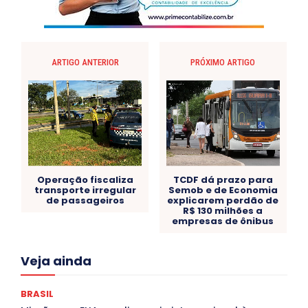
ARTIGO ANTERIOR
PRÓXIMO ARTIGO
Operação fiscaliza
TCDF dá prazo para
transporte irregular
Semob e de Economia
de passageiros
explicarem perdão de
R$ 130 milhões a
empresas de ônibus
Acre
Alagoas
Amazonas
Bahia
BRASIL
Veja ainda
Ceará
Chikungunya
CLDF
COLUNAS
COMPORTAMENTO
CONCURSOS PÚBLICOS
Congressuanas & Esplanadumas
CONTRATO TEMPORÁRIO
BRASIL
Covid-19
Crônica Política
Crônicas
CULTURA