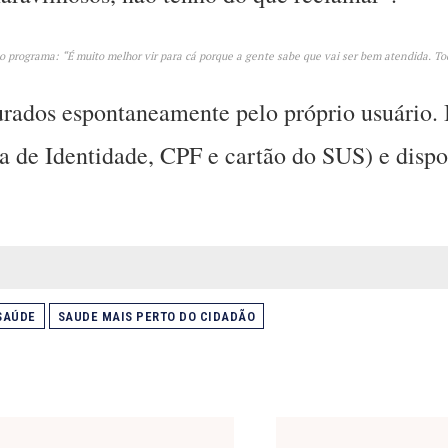
 programa: “É muito melhor vir para cá porque a gente sabe que vai ser bem atendida. Tod
rados espontaneamente pelo próprio usuário. 
ra de Identidade, CPF e cartão do SUS) e disp
SAÚDE
SAUDE MAIS PERTO DO CIDADÃO