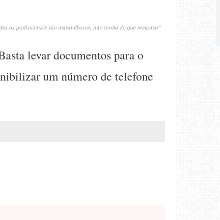
os os profissionais são maravilhosos, não tenho do que reclamar”
Basta levar documentos para o
onibilizar um número de telefone