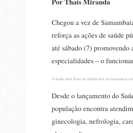
Por Thaís Miranda
Chegou a vez de Samambaia 
reforça as ações de saúde p
até sábado (7) promovendo 
especialidades – o funciona
O Saúde Mais Perto do Cidadão fica em Samambaia até 
Desde o lançamento do Saúde
população encontra atendimen
ginecologia, nefrologia, ca