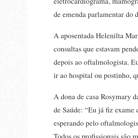
eletrocardiograma, mamograf
de emenda parlamentar do d
A aposentada Helenilta Maria
consultas que estavam pende
depois ao oftalmologista. E
ir ao hospital ou postinho, q
A dona de casa Rosymary da 
de Saúde: “Eu já fiz exame d
esperando pelo oftalmologis
Todos os profissionais são 