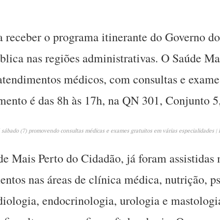
receber o programa itinerante do Governo do
ública nas regiões administrativas. O Saúde Ma
atendimentos médicos, com consultas e exames
mento é das 8h às 17h, na QN 301, Conjunto 5
sábado (7) promovendo consultas médicas e exames gratuitos em várias especialidades | 
 Mais Perto do Cidadão, já foram assistidas 
tos nas áreas de clínica médica, nutrição, psi
rdiologia, endocrinologia, urologia e mastolog