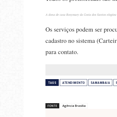
A dona de casa Rosymary da Costa dos Santos elogiou o
Os serviços podem ser procu
cadastro no sistema (Cartei
para contato.
TAGS
ATENDIMENTO
SAMAMBAIA
FONTE
Agência Brasília