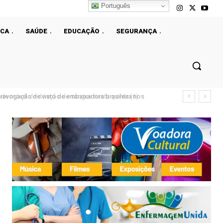
Português
ICA
SAÚDE
EDUCAÇÃO
SEGURANÇA
e móvel de doação de sangue nesta quinta (6)