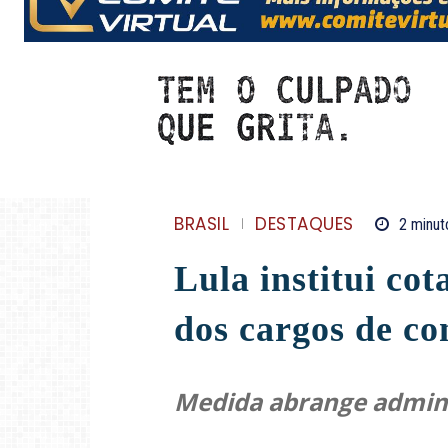
BRASIL
DESTAQUES
2
minut
Lula institui co
dos cargos de co
Medida abrange admini