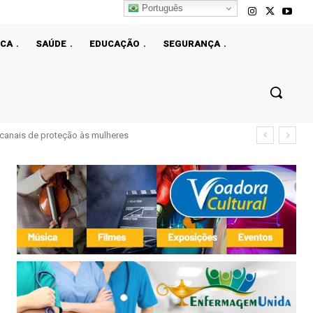
Português
ICA
SAÚDE
EDUCAÇÃO
SEGURANÇA
çao fiscal do DF