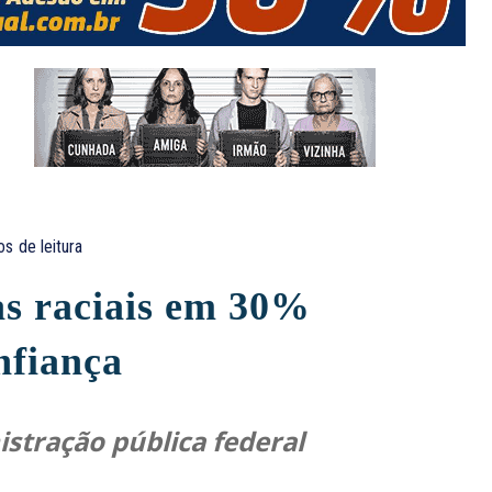
os
de leitura
tas raciais em 30%
nfiança
stração pública federal