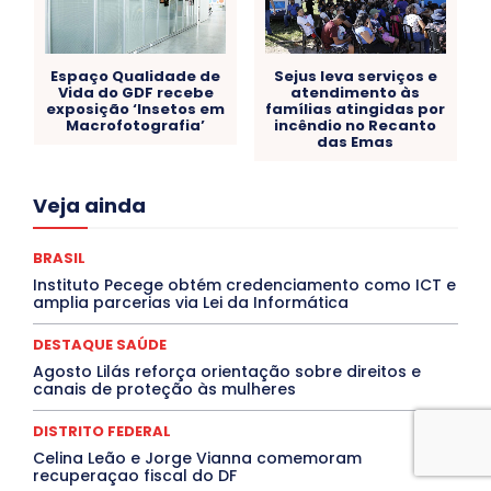
Espaço Qualidade de
Sejus leva serviços e
Vida do GDF recebe
atendimento às
exposição ‘Insetos em
famílias atingidas por
Macrofotografia’
incêndio no Recanto
das Emas
Acre
Alagoas
Amazonas
Bahia
BRASIL
Veja ainda
Ceará
Chikungunya
CLDF
COLUNAS
COMPORTAMENTO
CONCURSOS PÚBLICOS
Congressuanas & Esplanadumas
CONTRATO TEMPORÁRIO
BRASIL
Covid-19
Crônica Política
Crônicas
CULTURA
Instituto Pecege obtém credenciamento como ICT e
Cultura e Tal
DANÇA
Dengue
Denuncia
amplia parcerias via Lei da Informática
DESTAQUE BRASIL
DESTAQUE DF
DESTAQUE SAÚDE
DESTAQUES
Destaques Enfermagem Unida
DESTAQUE SAÚDE
DESTAQUES OUTROS
DISTRITO FEDERAL
EDUCAÇÃO
Agosto Lilás reforça orientação sobre direitos e
ELEIÇÕES
EMPREGO E OPORTUNIDADES
ENTORNO
canais de proteção às mulheres
Especial
Espírito Santo
ESPORTE
ESTÁGIO
EVENTOS
EXPOSIÇÃO
Featured
Febre Amarela
DISTRITO FEDERAL
Febre Oropouche
FILMES
Goiás
INTELIGÊNCIA ARTIFICIAL
INTERNACIONAL
Celina Leão e Jorge Vianna comemoram
Jogos Online
JUDICIÁRIO
LITERATURA
Maranhão
recuperaçao fiscal do DF