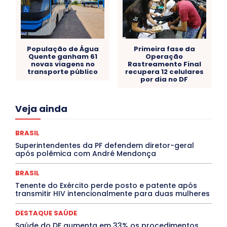
População de Água
Primeira fase da
Quente ganham 61
Operação
novas viagens no
Rastreamento Final
transporte público
recupera 12 celulares
por dia no DF
Acre
Alagoas
Amazonas
Bahia
BRASIL
Veja ainda
Ceará
Chikungunya
CLDF
COLUNAS
COMPORTAMENTO
CONCURSOS PÚBLICOS
Congressuanas & Esplanadumas
CONTRATO TEMPORÁRIO
BRASIL
Covid-19
Crônica Política
Crônicas
CULTURA
Superintendentes da PF defendem diretor-geral
Cultura e Tal
DANÇA
Dengue
Denuncia
após polêmica com André Mendonça
DESTAQUE BRASIL
DESTAQUE DF
DESTAQUE SAÚDE
DESTAQUES
Destaques Enfermagem Unida
BRASIL
DESTAQUES OUTROS
DISTRITO FEDERAL
EDUCAÇÃO
Tenente do Exército perde posto e patente após
ELEIÇÕES
EMPREGO E OPORTUNIDADES
ENTORNO
transmitir HIV intencionalmente para duas mulheres
Especial
Espírito Santo
ESPORTE
ESTÁGIO
EVENTOS
EXPOSIÇÃO
Featured
Febre Amarela
DESTAQUE SAÚDE
Febre Oropouche
FILMES
Goiás
INTELIGÊNCIA ARTIFICIAL
INTERNACIONAL
Saúde do DF aumenta em 33% os procedimentos