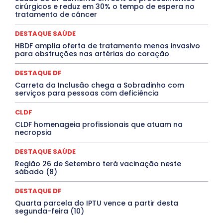
Jogos Online
JUDICIÁRIO
LITERATURA
Maranhão
cirúrgicos e reduz em 30% o tempo de espera no
Marburg
Mato Grosso
Mato Grosso do Sul
tratamento de câncer
MEIO AMBIENTE
Minas Gerais
MOBILIDADE
MPOX
MÚSICA
O Plantonista
Opinião
Oropouche
Pará
DESTAQUE SAÚDE
Paraíba
Paraná
Pernambuco
Piauí
POLÍTICA
HBDF amplia oferta de tratamento menos invasivo
PROCESSO SELETIVO
PUBLIEDITORIAL
para obstruções nas artérias do coração
QUALIFICAÇÃO PROFISSIONAL
RESIDÊNCIA
Rio de Janeiro
Rio Grande do Sul
Roraima
DESTAQUE DF
Santa Catarina
São Paulo
SARAMPO
SAÚDE
Carreta da Inclusão chega a Sobradinho com
Saúde Agora
SEGURANÇA
Soltando o Verbo
serviços para pessoas com deficiência
TÁ FROID?
TEATRO
TECNOLOGIA
TIC TAC
Tocantins
Utilidade Pública
ZikaVirus
CLDF
Mais
CLDF homenageia profissionais que atuam na
necropsia
DESTAQUE SAÚDE
Região 26 de Setembro terá vacinação neste
sábado (8)
DESTAQUE DF
Quarta parcela do IPTU vence a partir desta
segunda-feira (10)