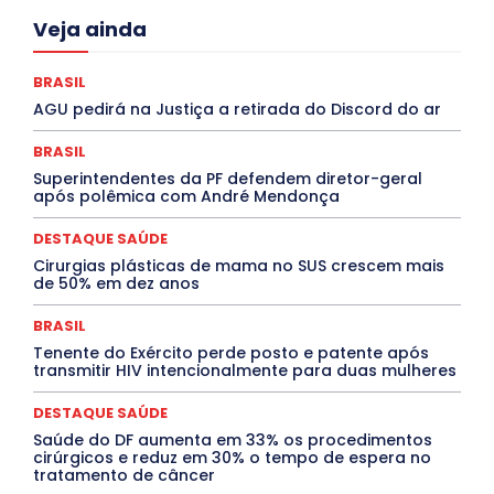
Acre
Alagoas
Amazonas
Bahia
BRASIL
Veja ainda
Ceará
Chikungunya
CLDF
COLUNAS
COMPORTAMENTO
CONCURSOS PÚBLICOS
Congressuanas & Esplanadumas
CONTRATO TEMPORÁRIO
BRASIL
Covid-19
Crônica Política
Crônicas
CULTURA
AGU pedirá na Justiça a retirada do Discord do ar
Cultura e Tal
DANÇA
Dengue
Denuncia
DESTAQUE BRASIL
DESTAQUE DF
DESTAQUE SAÚDE
BRASIL
DESTAQUES
Destaques Enfermagem Unida
Superintendentes da PF defendem diretor-geral
DESTAQUES OUTROS
DISTRITO FEDERAL
EDUCAÇÃO
após polêmica com André Mendonça
ELEIÇÕES
EMPREGO E OPORTUNIDADES
ENTORNO
Especial
Espírito Santo
ESPORTE
ESTÁGIO
EVENTOS
EXPOSIÇÃO
Featured
Febre Amarela
DESTAQUE SAÚDE
Febre Oropouche
FILMES
Goiás
Cirurgias plásticas de mama no SUS crescem mais
INTELIGÊNCIA ARTIFICIAL
INTERNACIONAL
de 50% em dez anos
Jogos Online
JUDICIÁRIO
LITERATURA
Maranhão
Marburg
Mato Grosso
Mato Grosso do Sul
BRASIL
MEIO AMBIENTE
Minas Gerais
MOBILIDADE
MPOX
Tenente do Exército perde posto e patente após
MÚSICA
O Plantonista
Opinião
Oropouche
Pará
transmitir HIV intencionalmente para duas mulheres
Paraíba
Paraná
Pernambuco
Piauí
POLÍTICA
PROCESSO SELETIVO
PUBLIEDITORIAL
DESTAQUE SAÚDE
QUALIFICAÇÃO PROFISSIONAL
RESIDÊNCIA
Rio de Janeiro
Rio Grande do Sul
Roraima
Saúde do DF aumenta em 33% os procedimentos
Santa Catarina
São Paulo
SARAMPO
SAÚDE
cirúrgicos e reduz em 30% o tempo de espera no
tratamento de câncer
Saúde Agora
SEGURANÇA
Soltando o Verbo