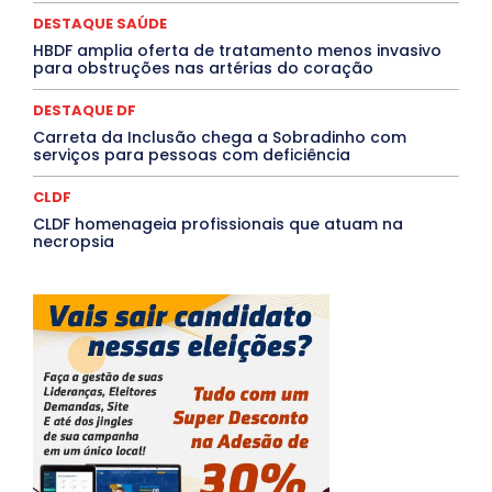
TÁ FROID?
TEATRO
TECNOLOGIA
TIC TAC
Tocantins
Utilidade Pública
ZikaVirus
DESTAQUE SAÚDE
HBDF amplia oferta de tratamento menos invasivo
Mais
para obstruções nas artérias do coração
DESTAQUE DF
Carreta da Inclusão chega a Sobradinho com
serviços para pessoas com deficiência
CLDF
CLDF homenageia profissionais que atuam na
necropsia