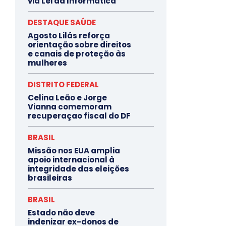
via Lei da Informática
DESTAQUE SAÚDE
Agosto Lilás reforça
orientação sobre direitos
e canais de proteção às
mulheres
DISTRITO FEDERAL
Celina Leão e Jorge
Vianna comemoram
recuperaçao fiscal do DF
BRASIL
Missão nos EUA amplia
apoio internacional à
integridade das eleições
brasileiras
BRASIL
Estado não deve
indenizar ex-donos de