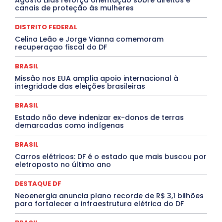
ELEIÇÕES
EMPREGO E OPORTUNIDADES
ENTORNO
canais de proteção às mulheres
Especial
Espírito Santo
ESPORTE
ESTÁGIO
EVENTOS
EXPOSIÇÃO
Featured
Febre Amarela
DISTRITO FEDERAL
Febre Oropouche
FILMES
Goiás
INTELIGÊNCIA ARTIFICIAL
INTERNACIONAL
Celina Leão e Jorge Vianna comemoram
Jogos Online
JUDICIÁRIO
LITERATURA
Maranhão
recuperaçao fiscal do DF
Marburg
Mato Grosso
Mato Grosso do Sul
MEIO AMBIENTE
Minas Gerais
MOBILIDADE
MPOX
BRASIL
MÚSICA
O Plantonista
Opinião
Oropouche
Pará
Missão nos EUA amplia apoio internacional à
Paraíba
Paraná
Pernambuco
Piauí
POLÍTICA
integridade das eleições brasileiras
PROCESSO SELETIVO
PUBLIEDITORIAL
QUALIFICAÇÃO PROFISSIONAL
RESIDÊNCIA
BRASIL
Rio de Janeiro
Rio Grande do Sul
Roraima
Santa Catarina
São Paulo
SARAMPO
SAÚDE
Estado não deve indenizar ex-donos de terras
demarcadas como indígenas
Saúde Agora
SEGURANÇA
Soltando o Verbo
TÁ FROID?
TEATRO
TECNOLOGIA
TIC TAC
Tocantins
Utilidade Pública
ZikaVirus
BRASIL
Carros elétricos: DF é o estado que mais buscou por
Mais
eletroposto no último ano
DESTAQUE DF
Neoenergia anuncia plano recorde de R$ 3,1 bilhões
para fortalecer a infraestrutura elétrica do DF