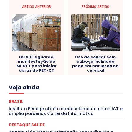
ARTIGO ANTERIOR
PRÓXIMO ARTIGO
IGESDF aguarda
Uso de celular com
manifestação do
cabeça inclinada
MPDFT para iniciar
pode causar lesão na
obras do PET-CT
cervical
Acre
Alagoas
Amazonas
Bahia
BRASIL
Veja ainda
Ceará
Chikungunya
CLDF
COLUNAS
COMPORTAMENTO
CONCURSOS PÚBLICOS
Congressuanas & Esplanadumas
CONTRATO TEMPORÁRIO
BRASIL
Covid-19
Crônica Política
Crônicas
CULTURA
Instituto Pecege obtém credenciamento como ICT e
Cultura e Tal
DANÇA
Dengue
Denuncia
amplia parcerias via Lei da Informática
DESTAQUE BRASIL
DESTAQUE DF
DESTAQUE SAÚDE
DESTAQUES
Destaques Enfermagem Unida
DESTAQUE SAÚDE
DESTAQUES OUTROS
DISTRITO FEDERAL
EDUCAÇÃO
Agosto Lilás reforça orientação sobre direitos e