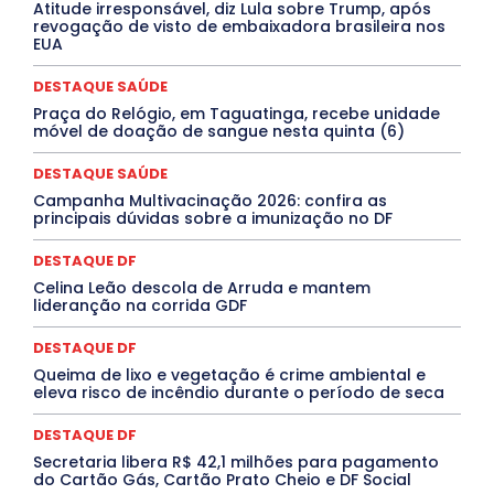
Atitude irresponsável, diz Lula sobre Trump, após
ELEIÇÕES
EMPREGO E OPORTUNIDADES
ENTORNO
revogação de visto de embaixadora brasileira nos
Especial
Espírito Santo
ESPORTE
ESTÁGIO
EUA
EVENTOS
EXPOSIÇÃO
Featured
Febre Amarela
Febre Oropouche
FILMES
Goiás
DESTAQUE SAÚDE
INTELIGÊNCIA ARTIFICIAL
INTERNACIONAL
Jogos Online
JUDICIÁRIO
LITERATURA
Maranhão
Praça do Relógio, em Taguatinga, recebe unidade
Marburg
Mato Grosso
Mato Grosso do Sul
móvel de doação de sangue nesta quinta (6)
MEIO AMBIENTE
Minas Gerais
MOBILIDADE
MPOX
MÚSICA
O Plantonista
Opinião
Oropouche
Pará
DESTAQUE SAÚDE
Paraíba
Paraná
Pernambuco
Piauí
POLÍTICA
Campanha Multivacinação 2026: confira as
PROCESSO SELETIVO
PUBLIEDITORIAL
principais dúvidas sobre a imunização no DF
QUALIFICAÇÃO PROFISSIONAL
RESIDÊNCIA
Rio de Janeiro
Rio Grande do Sul
Roraima
DESTAQUE DF
Santa Catarina
São Paulo
SARAMPO
SAÚDE
Celina Leão descola de Arruda e mantem
Saúde Agora
SEGURANÇA
Soltando o Verbo
lideranção na corrida GDF
TÁ FROID?
TEATRO
TECNOLOGIA
TIC TAC
Tocantins
Utilidade Pública
ZikaVirus
DESTAQUE DF
Mais
Queima de lixo e vegetação é crime ambiental e
eleva risco de incêndio durante o período de seca
DESTAQUE DF
Secretaria libera R$ 42,1 milhões para pagamento
do Cartão Gás, Cartão Prato Cheio e DF Social