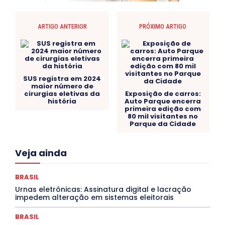
ARTIGO ANTERIOR
PRÓXIMO ARTIGO
SUS registra em 2024
maior número de
cirurgias eletivas da
Exposição de carros:
história
Auto Parque encerra
primeira edição com
80 mil visitantes no
Parque da Cidade
Acre
Alagoas
Amazonas
Bahia
BRASIL
Veja ainda
Ceará
Chikungunya
CLDF
COLUNAS
COMPORTAMENTO
CONCURSOS PÚBLICOS
Congressuanas & Esplanadumas
CONTRATO TEMPORÁRIO
BRASIL
Covid-19
Crônica Política
Crônicas
CULTURA
Urnas eletrônicas: Assinatura digital e lacração
Cultura e Tal
DANÇA
Dengue
Denuncia
impedem alteração em sistemas eleitorais
DESTAQUE BRASIL
DESTAQUE DF
DESTAQUE SAÚDE
DESTAQUES
Destaques Enfermagem Unida
BRASIL
DESTAQUES OUTROS
DISTRITO FEDERAL
EDUCAÇÃO