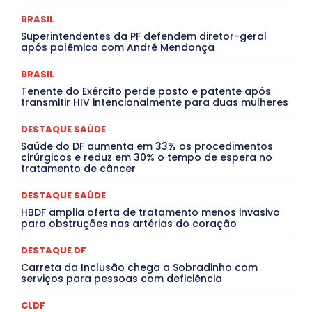
DESTAQUE BRASIL
DESTAQUE DF
DESTAQUE SAÚDE
BRASIL
DESTAQUES
Destaques Enfermagem Unida
Superintendentes da PF defendem diretor-geral
DESTAQUES OUTROS
DISTRITO FEDERAL
EDUCAÇÃO
após polêmica com André Mendonça
ELEIÇÕES
EMPREGO E OPORTUNIDADES
ENTORNO
Especial
Espírito Santo
ESPORTE
ESTÁGIO
EVENTOS
EXPOSIÇÃO
Featured
Febre Amarela
BRASIL
Febre Oropouche
FILMES
Goiás
Tenente do Exército perde posto e patente após
INTELIGÊNCIA ARTIFICIAL
INTERNACIONAL
transmitir HIV intencionalmente para duas mulheres
Jogos Online
JUDICIÁRIO
LITERATURA
Maranhão
Marburg
Mato Grosso
Mato Grosso do Sul
DESTAQUE SAÚDE
MEIO AMBIENTE
Minas Gerais
MOBILIDADE
MPOX
Saúde do DF aumenta em 33% os procedimentos
MÚSICA
O Plantonista
Opinião
Oropouche
Pará
cirúrgicos e reduz em 30% o tempo de espera no
Paraíba
Paraná
Pernambuco
Piauí
POLÍTICA
tratamento de câncer
PROCESSO SELETIVO
PUBLIEDITORIAL
QUALIFICAÇÃO PROFISSIONAL
RESIDÊNCIA
DESTAQUE SAÚDE
Rio de Janeiro
Rio Grande do Sul
Roraima
Santa Catarina
São Paulo
SARAMPO
SAÚDE
HBDF amplia oferta de tratamento menos invasivo
para obstruções nas artérias do coração
Saúde Agora
SEGURANÇA
Soltando o Verbo
TÁ FROID?
TEATRO
TECNOLOGIA
TIC TAC
Tocantins
Utilidade Pública
ZikaVirus
DESTAQUE DF
Carreta da Inclusão chega a Sobradinho com
Mais
serviços para pessoas com deficiência
CLDF