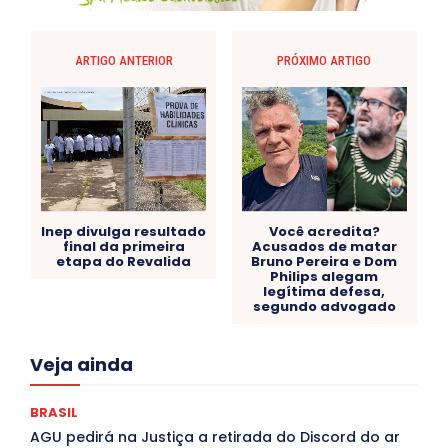
ARTIGO ANTERIOR
PRÓXIMO ARTIGO
Inep divulga resultado
Você acredita?
final da primeira
Acusados de matar
etapa do Revalida
Bruno Pereira e Dom
Philips alegam
legítima defesa,
segundo advogado
Acre
Alagoas
Amazonas
Bahia
BRASIL
Veja ainda
Ceará
Chikungunya
CLDF
COLUNAS
COMPORTAMENTO
CONCURSOS PÚBLICOS
Congressuanas & Esplanadumas
CONTRATO TEMPORÁRIO
BRASIL
Covid-19
Crônica Política
Crônicas
CULTURA
AGU pedirá na Justiça a retirada do Discord do ar
Cultura e Tal
DANÇA
Dengue
Denuncia