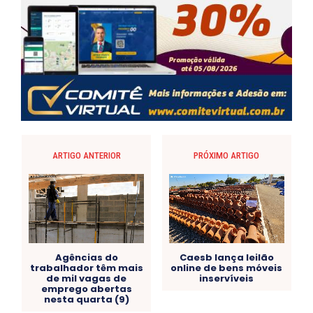
ARTIGO ANTERIOR
PRÓXIMO ARTIGO
Agências do
Caesb lança leilão
trabalhador têm mais
online de bens móveis
de mil vagas de
inservíveis
emprego abertas
nesta quarta (9)