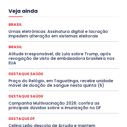
Acre
Alagoas
Amazonas
Bahia
BRASIL
Veja ainda
Ceará
Chikungunya
CLDF
COLUNAS
COMPORTAMENTO
CONCURSOS PÚBLICOS
Congressuanas & Esplanadumas
CONTRATO TEMPORÁRIO
BRASIL
Covid-19
Crônica Política
Crônicas
CULTURA
Urnas eletrônicas: Assinatura digital e lacração
Cultura e Tal
DANÇA
Dengue
Denuncia
impedem alteração em sistemas eleitorais
DESTAQUE BRASIL
DESTAQUE DF
DESTAQUE SAÚDE
DESTAQUES
Destaques Enfermagem Unida
BRASIL
DESTAQUES OUTROS
DISTRITO FEDERAL
EDUCAÇÃO
Atitude irresponsável, diz Lula sobre Trump, após
ELEIÇÕES
EMPREGO E OPORTUNIDADES
ENTORNO
revogação de visto de embaixadora brasileira nos
Especial
Espírito Santo
ESPORTE
ESTÁGIO
EUA
EVENTOS
EXPOSIÇÃO
Featured
Febre Amarela
Febre Oropouche
FILMES
Goiás
DESTAQUE SAÚDE
INTELIGÊNCIA ARTIFICIAL
INTERNACIONAL
Jogos Online
JUDICIÁRIO
LITERATURA
Maranhão
Praça do Relógio, em Taguatinga, recebe unidade
Marburg
Mato Grosso
Mato Grosso do Sul
móvel de doação de sangue nesta quinta (6)
MEIO AMBIENTE
Minas Gerais
MOBILIDADE
MPOX
MÚSICA
O Plantonista
Opinião
Oropouche
Pará
DESTAQUE SAÚDE
Paraíba
Paraná
Pernambuco
Piauí
POLÍTICA
Campanha Multivacinação 2026: confira as
PROCESSO SELETIVO
PUBLIEDITORIAL
principais dúvidas sobre a imunização no DF
QUALIFICAÇÃO PROFISSIONAL
RESIDÊNCIA
Rio de Janeiro
Rio Grande do Sul
Roraima
DESTAQUE DF
Santa Catarina
São Paulo
SARAMPO
SAÚDE
Celina Leão descola de Arruda e mantem
Saúde Agora
SEGURANÇA
Soltando o Verbo