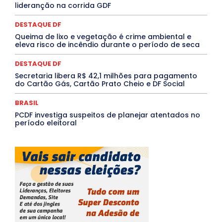
lideranção na corrida GDF
TÁ FROID?
TEATRO
TECNOLOGIA
TIC TAC
Tocantins
Utilidade Pública
ZikaVirus
DESTAQUE DF
Mais
Queima de lixo e vegetação é crime ambiental e
eleva risco de incêndio durante o período de seca
DESTAQUE DF
Secretaria libera R$ 42,1 milhões para pagamento
do Cartão Gás, Cartão Prato Cheio e DF Social
BRASIL
PCDF investiga suspeitos de planejar atentados no
período eleitoral