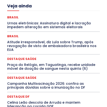
Acre
Alagoas
Amazonas
Bahia
BRASIL
Veja ainda
Ceará
Chikungunya
CLDF
COLUNAS
COMPORTAMENTO
CONCURSOS PÚBLICOS
Congressuanas & Esplanadumas
CONTRATO TEMPORÁRIO
BRASIL
Covid-19
Crônica Política
Crônicas
CULTURA
Urnas eletrônicas: Assinatura digital e lacração
Cultura e Tal
DANÇA
Dengue
Denuncia
impedem alteração em sistemas eleitorais
DESTAQUE BRASIL
DESTAQUE DF
DESTAQUE SAÚDE
DESTAQUES
Destaques Enfermagem Unida
BRASIL
DESTAQUES OUTROS
DISTRITO FEDERAL
EDUCAÇÃO
Atitude irresponsável, diz Lula sobre Trump, após
ELEIÇÕES
EMPREGO E OPORTUNIDADES
ENTORNO
revogação de visto de embaixadora brasileira nos
Especial
Espírito Santo
ESPORTE
ESTÁGIO
EUA
EVENTOS
EXPOSIÇÃO
Featured
Febre Amarela
Febre Oropouche
FILMES
Goiás
DESTAQUE SAÚDE
INTELIGÊNCIA ARTIFICIAL
INTERNACIONAL
Jogos Online
JUDICIÁRIO
LITERATURA
Maranhão
Praça do Relógio, em Taguatinga, recebe unidade
Marburg
Mato Grosso
Mato Grosso do Sul
móvel de doação de sangue nesta quinta (6)
MEIO AMBIENTE
Minas Gerais
MOBILIDADE
MPOX
MÚSICA
O Plantonista
Opinião
Oropouche
Pará
DESTAQUE SAÚDE
Paraíba
Paraná
Pernambuco
Piauí
POLÍTICA
Campanha Multivacinação 2026: confira as
PROCESSO SELETIVO
PUBLIEDITORIAL
principais dúvidas sobre a imunização no DF
QUALIFICAÇÃO PROFISSIONAL
RESIDÊNCIA
Rio de Janeiro
Rio Grande do Sul
Roraima
DESTAQUE DF
Santa Catarina
São Paulo
SARAMPO
SAÚDE
Celina Leão descola de Arruda e mantem
Saúde Agora
SEGURANÇA
Soltando o Verbo
lideranção na corrida GDF
TÁ FROID?
TEATRO
TECNOLOGIA
TIC TAC