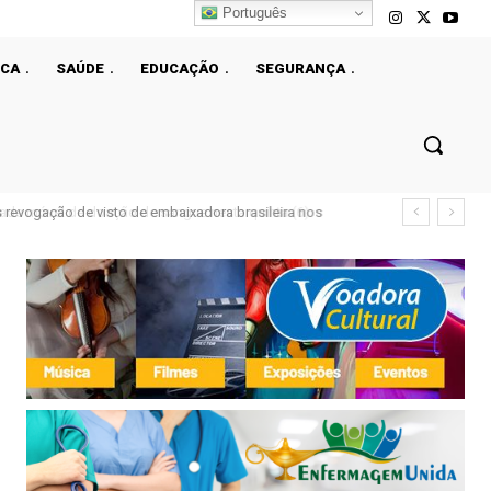
Português
ICA
SAÚDE
EDUCAÇÃO
SEGURANÇA
e móvel de doação de sangue nesta quinta (6)