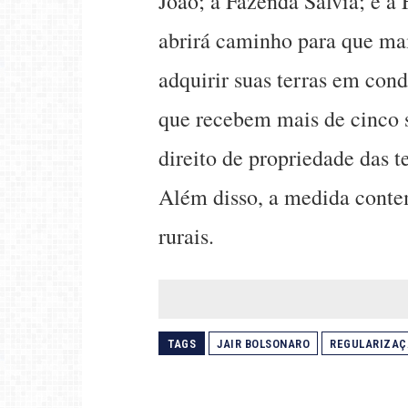
João; a Fazenda Sálvia; e a
abrirá caminho para que ma
adquirir suas terras em con
que recebem mais de cinco s
direito de propriedade das t
Além disso, a medida conte
rurais.
TAGS
JAIR BOLSONARO
REGULARIZAÇ