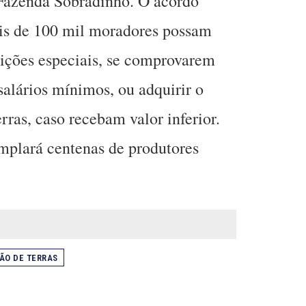
 Fazenda Sobradinho. O acordo
is de 100 mil moradores possam
dições especiais, se comprovarem
alários mínimos, ou adquirir o
erras, caso recebam valor inferior.
mplará centenas de produtores
ÃO DE TERRAS