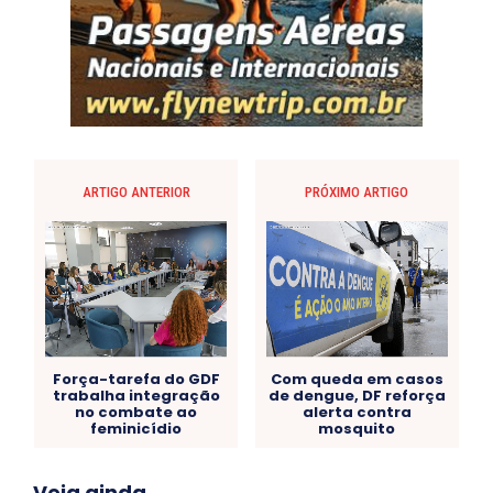
ARTIGO ANTERIOR
PRÓXIMO ARTIGO
Força-tarefa do GDF
Com queda em casos
trabalha integração
de dengue, DF reforça
no combate ao
alerta contra
feminicídio
mosquito
Acre
Alagoas
Amazonas
Bahia
BRASIL
Veja ainda