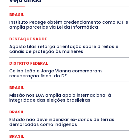
Ceará
Chikungunya
CLDF
COLUNAS
COMPORTAMENTO
CONCURSOS PÚBLICOS
Congressuanas & Esplanadumas
CONTRATO TEMPORÁRIO
BRASIL
Covid-19
Crônica Política
Crônicas
CULTURA
Instituto Pecege obtém credenciamento como ICT e
Cultura e Tal
DANÇA
Dengue
Denuncia
amplia parcerias via Lei da Informática
DESTAQUE BRASIL
DESTAQUE DF
DESTAQUE SAÚDE
DESTAQUES
Destaques Enfermagem Unida
DESTAQUE SAÚDE
DESTAQUES OUTROS
DISTRITO FEDERAL
EDUCAÇÃO
Agosto Lilás reforça orientação sobre direitos e
ELEIÇÕES
EMPREGO E OPORTUNIDADES
ENTORNO
canais de proteção às mulheres
Especial
Espírito Santo
ESPORTE
ESTÁGIO
EVENTOS
EXPOSIÇÃO
Featured
Febre Amarela
DISTRITO FEDERAL
Febre Oropouche
FILMES
Goiás
INTELIGÊNCIA ARTIFICIAL
INTERNACIONAL
Celina Leão e Jorge Vianna comemoram
Jogos Online
JUDICIÁRIO
LITERATURA
Maranhão
recuperaçao fiscal do DF
Marburg
Mato Grosso
Mato Grosso do Sul
MEIO AMBIENTE
Minas Gerais
MOBILIDADE
MPOX
BRASIL
MÚSICA
O Plantonista
Opinião
Oropouche
Pará
Missão nos EUA amplia apoio internacional à
Paraíba
Paraná
Pernambuco
Piauí
POLÍTICA
integridade das eleições brasileiras
PROCESSO SELETIVO
PUBLIEDITORIAL
QUALIFICAÇÃO PROFISSIONAL
RESIDÊNCIA
BRASIL
Rio de Janeiro
Rio Grande do Sul
Roraima
Santa Catarina
São Paulo
SARAMPO
SAÚDE
Estado não deve indenizar ex-donos de terras
demarcadas como indígenas
Saúde Agora
SEGURANÇA
Soltando o Verbo
TÁ FROID?
TEATRO
TECNOLOGIA
TIC TAC
Tocantins
Utilidade Pública
ZikaVirus
BRASIL