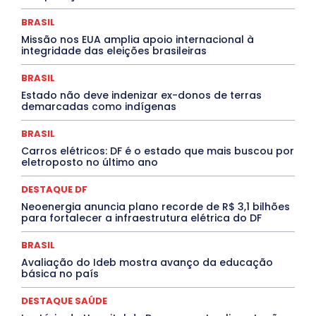
DESTAQUE BRASIL
DESTAQUE DF
DESTAQUE SAÚDE
DESTAQUES
Destaques Enfermagem Unida
BRASIL
DESTAQUES OUTROS
DISTRITO FEDERAL
EDUCAÇÃO
Missão nos EUA amplia apoio internacional à
ELEIÇÕES
EMPREGO E OPORTUNIDADES
ENTORNO
integridade das eleições brasileiras
Especial
Espírito Santo
ESPORTE
ESTÁGIO
EVENTOS
EXPOSIÇÃO
Featured
Febre Amarela
BRASIL
Febre Oropouche
FILMES
Goiás
INTELIGÊNCIA ARTIFICIAL
INTERNACIONAL
Estado não deve indenizar ex-donos de terras
Jogos Online
JUDICIÁRIO
LITERATURA
Maranhão
demarcadas como indígenas
Marburg
Mato Grosso
Mato Grosso do Sul
MEIO AMBIENTE
Minas Gerais
MOBILIDADE
MPOX
BRASIL
MÚSICA
O Plantonista
Opinião
Oropouche
Pará
Carros elétricos: DF é o estado que mais buscou por
Paraíba
Paraná
Pernambuco
Piauí
POLÍTICA
eletroposto no último ano
PROCESSO SELETIVO
PUBLIEDITORIAL
QUALIFICAÇÃO PROFISSIONAL
RESIDÊNCIA
DESTAQUE DF
Rio de Janeiro
Rio Grande do Sul
Roraima
Santa Catarina
São Paulo
SARAMPO
SAÚDE
Neoenergia anuncia plano recorde de R$ 3,1 bilhões
para fortalecer a infraestrutura elétrica do DF
Saúde Agora
SEGURANÇA
Soltando o Verbo
TÁ FROID?
TEATRO
TECNOLOGIA
TIC TAC
Tocantins
Utilidade Pública
ZikaVirus
BRASIL
Avaliação do Ideb mostra avanço da educação
Mais
básica no país
DESTAQUE SAÚDE