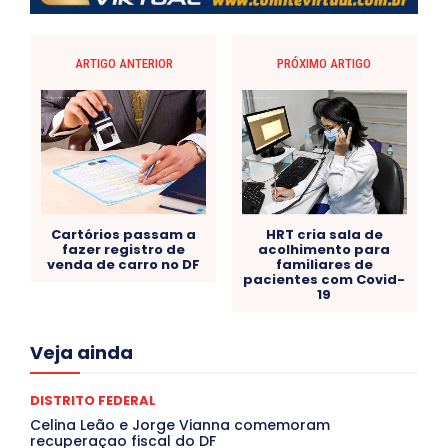
ARTIGO ANTERIOR
PRÓXIMO ARTIGO
Cartórios passam a
HRT cria sala de
fazer registro de
acolhimento para
venda de carro no DF
familiares de
pacientes com Covid-
19
Acre
Alagoas
Amazonas
Bahia
BRASIL
Veja ainda
Ceará
Chikungunya
CLDF
COLUNAS
COMPORTAMENTO
CONCURSOS PÚBLICOS
Congressuanas & Esplanadumas
CONTRATO TEMPORÁRIO
DISTRITO FEDERAL
Covid-19
Crônica Política
Crônicas
CULTURA
Celina Leão e Jorge Vianna comemoram
Cultura e Tal
DANÇA
Dengue
Denuncia
recuperaçao fiscal do DF