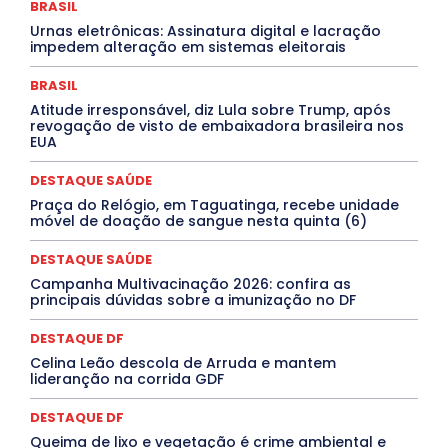
Congressuanas & Esplanadumas
CONTRATO TEMPORÁRIO
BRASIL
Covid-19
Crônica Política
Crônicas
CULTURA
Urnas eletrônicas: Assinatura digital e lacração
Cultura e Tal
DANÇA
Dengue
Denuncia
impedem alteração em sistemas eleitorais
DESTAQUE BRASIL
DESTAQUE DF
DESTAQUE SAÚDE
DESTAQUES
Destaques Enfermagem Unida
BRASIL
DESTAQUES OUTROS
DISTRITO FEDERAL
EDUCAÇÃO
Atitude irresponsável, diz Lula sobre Trump, após
ELEIÇÕES
EMPREGO E OPORTUNIDADES
ENTORNO
revogação de visto de embaixadora brasileira nos
Especial
Espírito Santo
ESPORTE
ESTÁGIO
EUA
EVENTOS
EXPOSIÇÃO
Featured
Febre Amarela
Febre Oropouche
FILMES
Goiás
DESTAQUE SAÚDE
INTELIGÊNCIA ARTIFICIAL
INTERNACIONAL
Jogos Online
JUDICIÁRIO
LITERATURA
Maranhão
Praça do Relógio, em Taguatinga, recebe unidade
Marburg
Mato Grosso
Mato Grosso do Sul
móvel de doação de sangue nesta quinta (6)
MEIO AMBIENTE
Minas Gerais
MOBILIDADE
MPOX
MÚSICA
O Plantonista
Opinião
Oropouche
Pará
DESTAQUE SAÚDE
Paraíba
Paraná
Pernambuco
Piauí
POLÍTICA
Campanha Multivacinação 2026: confira as
PROCESSO SELETIVO
PUBLIEDITORIAL
principais dúvidas sobre a imunização no DF
QUALIFICAÇÃO PROFISSIONAL
RESIDÊNCIA
Rio de Janeiro
Rio Grande do Sul
Roraima
DESTAQUE DF
Santa Catarina
São Paulo
SARAMPO
SAÚDE
Celina Leão descola de Arruda e mantem
Saúde Agora
SEGURANÇA
Soltando o Verbo
lideranção na corrida GDF
TÁ FROID?
TEATRO
TECNOLOGIA
TIC TAC
Tocantins
Utilidade Pública
ZikaVirus
DESTAQUE DF
Mais
Queima de lixo e vegetação é crime ambiental e