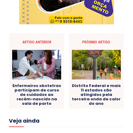
ARTIGO ANTERIOR
PRÓXIMO ARTIGO
Enfermeiros obstetras
Distrito Federal e mais
participam de curso
11 estados são
de cuidados ao
atingidos pela
recém-nascido na
terceira onda de calor
sala de parto
do ano
Acre
Alagoas
Amazonas
Bahia
BRASIL
Veja ainda
Ceará
Chikungunya
CLDF
COLUNAS
COMPORTAMENTO
CONCURSOS PÚBLICOS