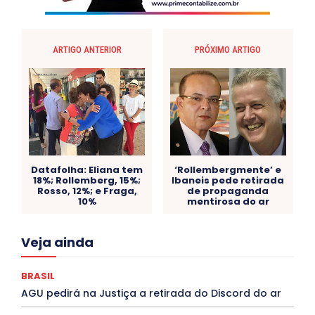
ARTIGO ANTERIOR
PRÓXIMO ARTIGO
Datafolha: Eliana tem
‘Rollembergmente’ e
18%; Rollemberg, 15%;
Ibaneis pede retirada
Rosso, 12%; e Fraga,
de propaganda
10%
mentirosa do ar
Acre
Alagoas
Amazonas
Bahia
BRASIL
Veja ainda
Ceará
Chikungunya
CLDF
COLUNAS
COMPORTAMENTO
CONCURSOS PÚBLICOS
Congressuanas & Esplanadumas
CONTRATO TEMPORÁRIO
BRASIL
Covid-19
Crônica Política
Crônicas
CULTURA
AGU pedirá na Justiça a retirada do Discord do ar
Cultura e Tal
DANÇA
Dengue
Denuncia
DESTAQUE BRASIL
DESTAQUE DF
DESTAQUE SAÚDE