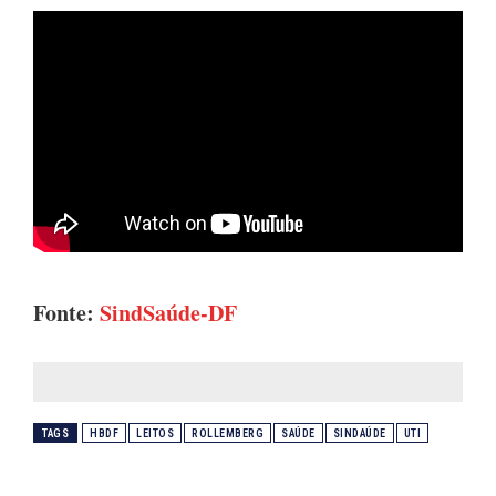
Fonte:
SindSaúde-DF
TAGS
HBDF
LEITOS
ROLLEMBERG
SAÚDE
SINDAÚDE
UTI