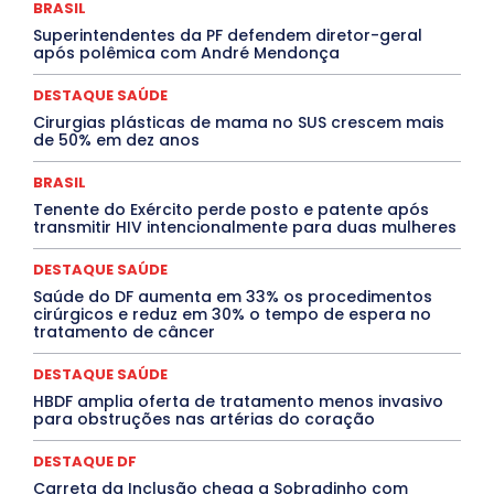
BRASIL
DESTAQUES
Destaques Enfermagem Unida
Superintendentes da PF defendem diretor-geral
DESTAQUES OUTROS
DISTRITO FEDERAL
EDUCAÇÃO
após polêmica com André Mendonça
ELEIÇÕES
EMPREGO E OPORTUNIDADES
ENTORNO
Especial
Espírito Santo
ESPORTE
ESTÁGIO
EVENTOS
EXPOSIÇÃO
Featured
Febre Amarela
DESTAQUE SAÚDE
Febre Oropouche
FILMES
Goiás
Cirurgias plásticas de mama no SUS crescem mais
INTELIGÊNCIA ARTIFICIAL
INTERNACIONAL
de 50% em dez anos
Jogos Online
JUDICIÁRIO
LITERATURA
Maranhão
Marburg
Mato Grosso
Mato Grosso do Sul
BRASIL
MEIO AMBIENTE
Minas Gerais
MOBILIDADE
MPOX
Tenente do Exército perde posto e patente após
MÚSICA
O Plantonista
Opinião
Oropouche
Pará
transmitir HIV intencionalmente para duas mulheres
Paraíba
Paraná
Pernambuco
Piauí
POLÍTICA
PROCESSO SELETIVO
PUBLIEDITORIAL
DESTAQUE SAÚDE
QUALIFICAÇÃO PROFISSIONAL
RESIDÊNCIA
Rio de Janeiro
Rio Grande do Sul
Roraima
Saúde do DF aumenta em 33% os procedimentos
Santa Catarina
São Paulo
SARAMPO
SAÚDE
cirúrgicos e reduz em 30% o tempo de espera no
tratamento de câncer
Saúde Agora
SEGURANÇA
Soltando o Verbo
TÁ FROID?
TEATRO
TECNOLOGIA
TIC TAC
Tocantins
Utilidade Pública
ZikaVirus
DESTAQUE SAÚDE
HBDF amplia oferta de tratamento menos invasivo
Mais
para obstruções nas artérias do coração
DESTAQUE DF
Carreta da Inclusão chega a Sobradinho com